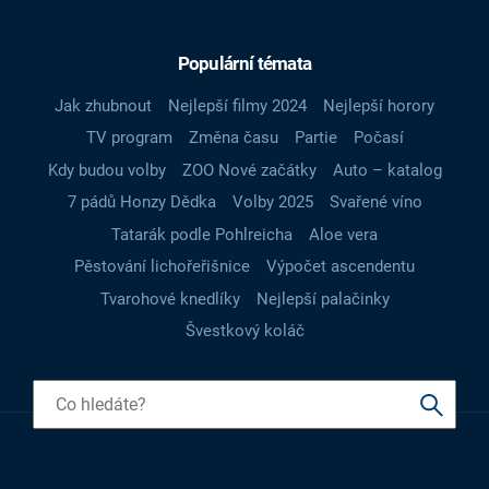
Populární témata
Jak zhubnout
Nejlepší filmy 2024
Nejlepší horory
TV program
Změna času
Partie
Počasí
Kdy budou volby
ZOO Nové začátky
Auto – katalog
7 pádů Honzy Dědka
Volby 2025
Svařené víno
Tatarák podle Pohlreicha
Aloe vera
Pěstování lichořeřišnice
Výpočet ascendentu
Tvarohové knedlíky
Nejlepší palačinky
Švestkový koláč