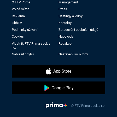
O FTV Prima
Management
Volná místa
Press
Reklama
Castingy a výzvy
HbbTV
Kontakty
Podmínky užívání
Zpracování osobních údajů
Cookies
Nápověda
Vlastník FTV Prima spol. s
Redakce
r.o.
Nahlásit chybu
Nastavení soukromí
App Store
Google Play
© FTV Prima spol. s r.o.