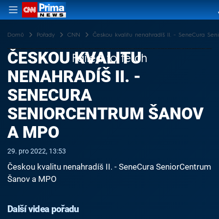
Domů
Pořady
CNN
Českou kvalitu nenahradíš II. - SeneCura S
ČESKOU KVALITU
Failed to fetch
NENAHRADÍŠ II. -
SENECURA
SENIORCENTRUM ŠANOV
A MPO
29. pro 2022, 13:53
Českou kvalitu nenahradíš II. - SeneCura SeniorCentrum
Šanov a MPO
Další videa pořadu