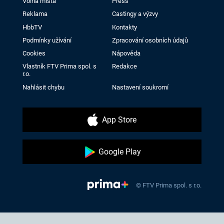
Volná místa
Press
Reklama
Castingy a výzvy
HbbTV
Kontakty
Podmínky užívání
Zpracování osobních údajů
Cookies
Nápověda
Vlastník FTV Prima spol. s
Redakce
r.o.
Nahlásit chybu
Nastavení soukromí
App Store
Google Play
© FTV Prima spol. s r.o.