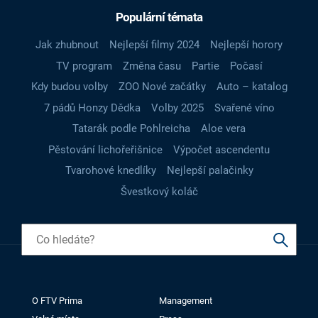
Populární témata
Jak zhubnout
Nejlepší filmy 2024
Nejlepší horory
TV program
Změna času
Partie
Počasí
Kdy budou volby
ZOO Nové začátky
Auto – katalog
7 pádů Honzy Dědka
Volby 2025
Svařené víno
Tatarák podle Pohlreicha
Aloe vera
Pěstování lichořeřišnice
Výpočet ascendentu
Tvarohové knedlíky
Nejlepší palačinky
Švestkový koláč
O FTV Prima
Management