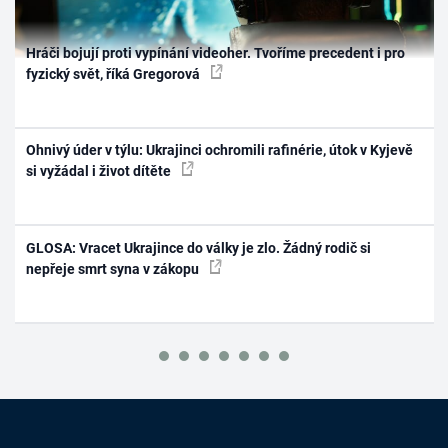
Hráči bojují proti vypínání videoher. Tvoříme precedent i pro
fyzický svět, říká Gregorová
Ohnivý úder v týlu: Ukrajinci ochromili rafinérie, útok v Kyjevě
si vyžádal i život dítěte
GLOSA: Vracet Ukrajince do války je zlo. Žádný rodič si
nepřeje smrt syna v zákopu