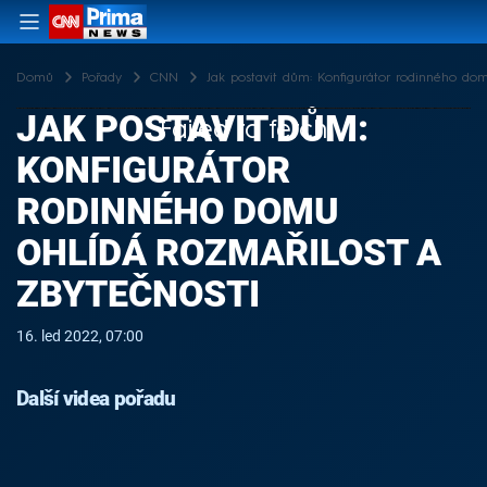
Domů
Pořady
CNN
Jak postavit dům: Konfigurátor rodinného dom
JAK POSTAVIT DŮM:
Failed to fetch
KONFIGURÁTOR
RODINNÉHO DOMU
OHLÍDÁ ROZMAŘILOST A
ZBYTEČNOSTI
16. led 2022, 07:00
Další videa pořadu