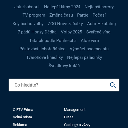
Jak zhubnout
Nejlepší filmy 2024
Nejlepší horory
TV program
Změna času
Partie
Počasí
Kdy budou volby
ZOO Nové začátky
Auto – katalog
7 pádů Honzy Dědka
Volby 2025
Svařené víno
Tatarák podle Pohlreicha
Aloe vera
Pěstování lichořeřišnice
Výpočet ascendentu
Tvarohové knedlíky
Nejlepší palačinky
Švestkový koláč
O FTV Prima
Management
Volná místa
Press
Reklama
Castingy a výzvy