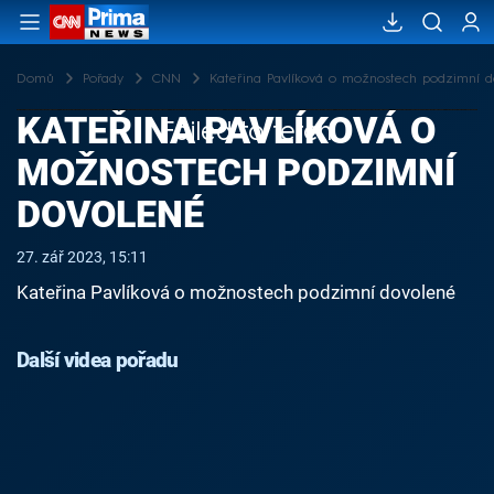
Domů
Pořady
CNN
Kateřina Pavlíková o možnostech podzimní d
KATEŘINA PAVLÍKOVÁ O
Failed to fetch
MOŽNOSTECH PODZIMNÍ
DOVOLENÉ
27. zář 2023, 15:11
Kateřina Pavlíková o možnostech podzimní dovolené
Další videa pořadu