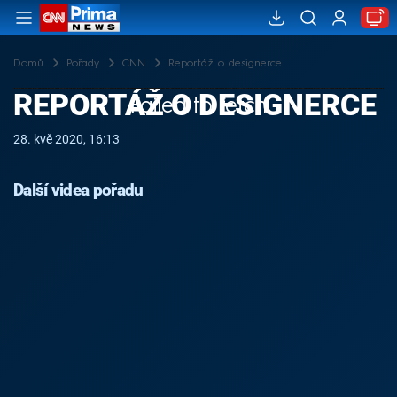
Domů
Pořady
CNN
Reportáž o designerce
REPORTÁŽ O DESIGNERCE
Failed to fetch
28. kvě 2020, 16:13
Další videa pořadu