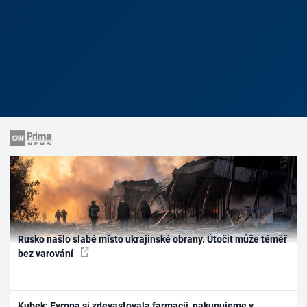
Rusko našlo slabé místo ukrajinské obrany. Útočit může téměř
bez varování
Kubek: Evropa si zdevastovala farmacii, nakupujeme v