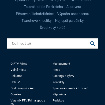
Tatarák podle Pohlreicha
Aloe vera
Pěstování lichořeřišnice
Výpočet ascendentu
Tvarohové knedlíky
Nejlepší palačinky
Švestkový koláč
O FTV Prima
Management
Volná místa
Press
Reklama
Castingy a výzvy
HbbTV
Kontakty
Podmínky užívání
Zpracování osobních údajů
Cookies
Nápověda
Vlastník FTV Prima spol. s
Redakce
r.o.