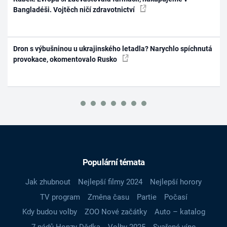
Bangladéši. Vojtěch ničí zdravotnictví
Dron s výbušninou u ukrajinského letadla? Narychlo spíchnutá
provokace, okomentovalo Rusko
Populární témata
Jak zhubnout
Nejlepší filmy 2024
Nejlepší horory
TV program
Změna času
Partie
Počasí
Kdy budou volby
ZOO Nové začátky
Auto – katalog
7 pádů Honzy Dědka
Volby 2025
Svařené víno