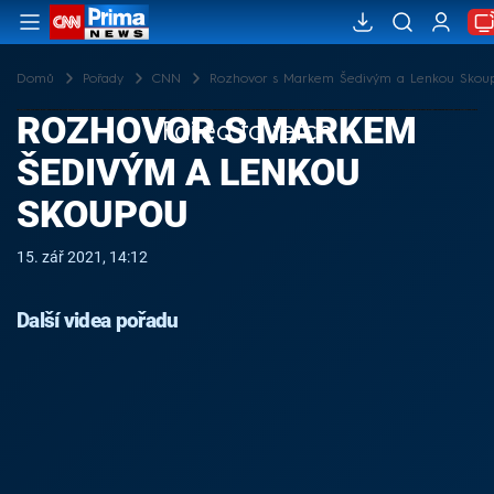
Domů
Pořady
CNN
Rozhovor s Markem Šedivým a Lenkou Skou
ROZHOVOR S MARKEM
Failed to fetch
ŠEDIVÝM A LENKOU
SKOUPOU
15. zář 2021, 14:12
Další videa pořadu