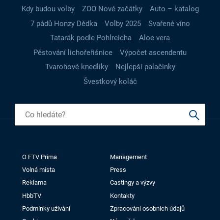
Kdy budou volby
ZOO Nové začátky
Auto – katalog
7 pádů Honzy Dědka
Volby 2025
Svařené víno
Tatarák podle Pohlreicha
Aloe vera
Pěstování lichořeřišnice
Výpočet ascendentu
Tvarohové knedlíky
Nejlepší palačinky
Švestkový koláč
O FTV Prima
Management
Volná místa
Press
Reklama
Castingy a výzvy
HbbTV
Kontakty
Podmínky užívání
Zpracování osobních údajů