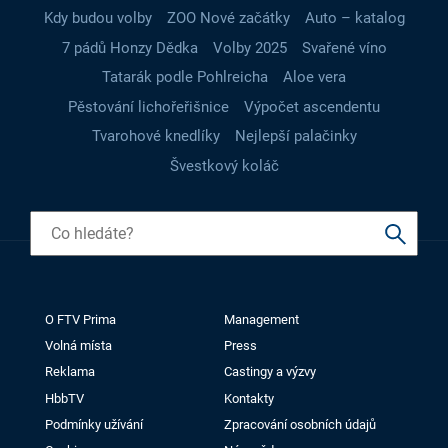
Kdy budou volby
ZOO Nové začátky
Auto – katalog
7 pádů Honzy Dědka
Volby 2025
Svařené víno
Tatarák podle Pohlreicha
Aloe vera
Pěstování lichořeřišnice
Výpočet ascendentu
Tvarohové knedlíky
Nejlepší palačinky
Švestkový koláč
O FTV Prima
Management
Volná místa
Press
Reklama
Castingy a výzvy
HbbTV
Kontakty
Podmínky užívání
Zpracování osobních údajů