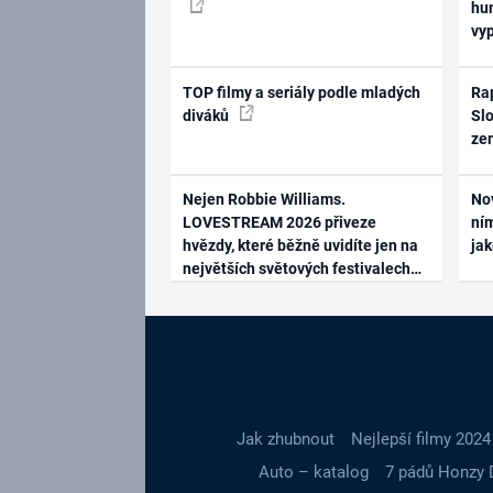
hum
vy
TOP filmy a seriály podle mladých
Rap
diváků
Slo
ze
Nejen Robbie Williams.
No
LOVESTREAM 2026 přiveze
ním
hvězdy, které běžně uvidíte jen na
ja
největších světových festivalech
Jak zhubnout
Nejlepší filmy 2024
Auto – katalog
7 pádů Honzy 