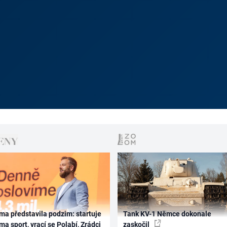
ma představila podzim: startuje
Tank KV-1 Němce dokonale
ma sport, vrací se Polabí, Zrádci
zaskočil