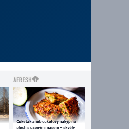
Cukeťák aneb cuketový nákyp na
plech s uzeným masem – skvělý