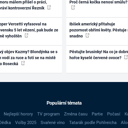
oru málem přišel o práci,
Proč černá kočka nenosí smůlu?
práví kontroverzní Řezník
per Vercetti vyfasoval na
Ibišek americký přitahuje
vensku 5 let vězení, pak bude ze
pozornost obřími květy. Pěstuje 
mě vyhoštěn
snadno
vý objev Kazmy? Blondýnka se s
Pěstujte brusinky! Na co je dobr
 vodí za ruce a fotí se na místě
hořce kyselé červené ovoce?
ko Rosecká
Populární témata
Nejlepší horory
TV program
Změna času
Partie
Počasí
K
Dědka
Volby 2025
Svařené víno
Tatarák podle Pohlreicha
Alo