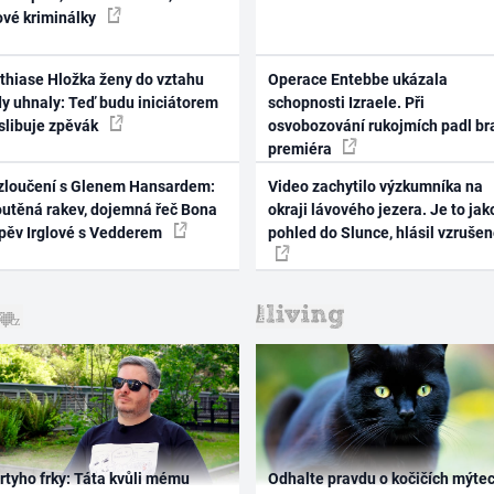
ové kriminálky
thiase Hložka ženy do vztahu
Operace Entebbe ukázala
dy uhnaly: Teď budu iniciátorem
schopnosti Izraele. Při
 slibuje zpěvák
osvobozování rukojmích padl br
premiéra
zloučení s Glenem Hansardem:
Video zachytilo výzkumníka na
outěná rakev, dojemná řeč Bona
okraji lávového jezera. Je to jak
zpěv Irglové s Vedderem
pohled do Slunce, hlásil vzruše
rtyho frky: Táta kvůli mému
Odhalte pravdu o kočičích mýtec