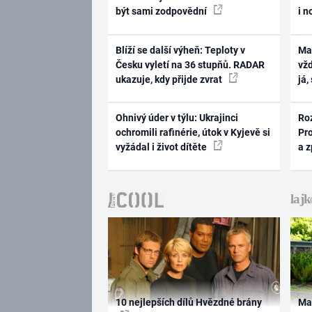
být sami zodpovědní
i n
Blíží se další výheň: Teploty v
Ma
Česku vyletí na 36 stupňů. RADAR
vž
ukazuje, kdy přijde zvrat
já,
Ohnivý úder v týlu: Ukrajinci
Ro
ochromili rafinérie, útok v Kyjevě si
Pr
vyžádal i život dítěte
a 
10 nejlepších dílů Hvězdné brány
Ma