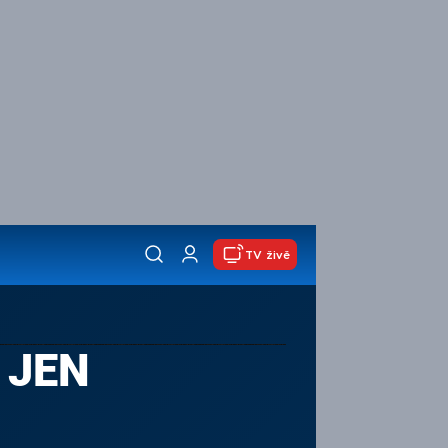
TV živě
 JEN