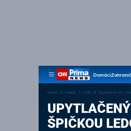
Domácí
Zahranič
Pořady
Domů
Pořady
CNN
Upytlačený rys Old
UPYTLAČENÝ 
ŠPIČKOU LE