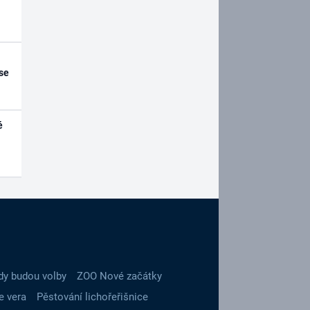
se
é
dy budou volby
ZOO Nové začátky
e vera
Pěstování lichořeřišnice