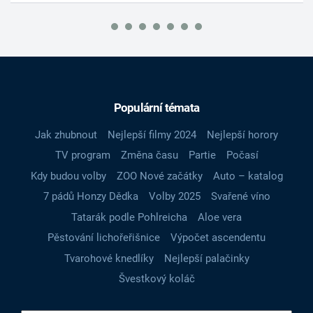
Populární témata
Jak zhubnout
Nejlepší filmy 2024
Nejlepší horory
TV program
Změna času
Partie
Počasí
Kdy budou volby
ZOO Nové začátky
Auto – katalog
7 pádů Honzy Dědka
Volby 2025
Svařené víno
Tatarák podle Pohlreicha
Aloe vera
Pěstování lichořeřišnice
Výpočet ascendentu
Tvarohové knedlíky
Nejlepší palačinky
Švestkový koláč