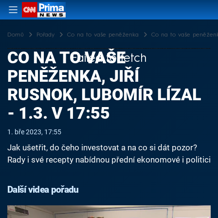
Domů
Pořady
Co na to vaše peněženka
Co na to vaše peněženka,
CO NA TO VAŠE
Failed to fetch
PENĚŽENKA, JIŘÍ
RUSNOK, LUBOMÍR LÍZAL
- 1.3. V 17:55
1. bře 2023, 17:55
Jak ušetřit, do čeho investovat a na co si dát pozor?
Rady i své recepty nabídnou přední ekonomové i politici
Další videa pořadu