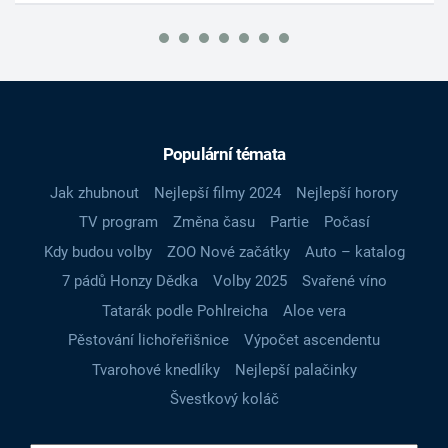
Populární témata
Jak zhubnout
Nejlepší filmy 2024
Nejlepší horory
TV program
Změna času
Partie
Počasí
Kdy budou volby
ZOO Nové začátky
Auto – katalog
7 pádů Honzy Dědka
Volby 2025
Svařené víno
Tatarák podle Pohlreicha
Aloe vera
Pěstování lichořeřišnice
Výpočet ascendentu
Tvarohové knedlíky
Nejlepší palačinky
Švestkový koláč