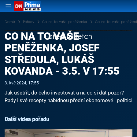
Domů
Pořady
Co na to vaše peněženka
Co na to vaše peněženka,
CO NA TO VAŠE
Failed to fetch
PENĚŽENKA, JOSEF
STŘEDULA, LUKÁŠ
KOVANDA - 3.5. V 17:55
3. kvě 2024, 17:55
Jak ušetřit, do čeho investovat a na co si dát pozor?
Rady i své recepty nabídnou přední ekonomové i politici
Další videa pořadu