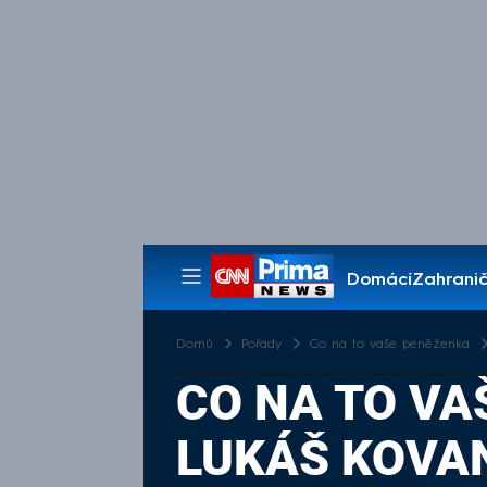
Domácí
Zahranič
Pořady
Domů
Pořady
Co na to vaše peněženka
CO NA TO VA
LUKÁŠ KOVAND