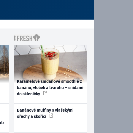
Karamelové snídaňové smoothie z
banánu, vloček a tvarohu – snídaně
do skleničky
Banánové muffiny s vlašskými
ořechy a skořicí
atr