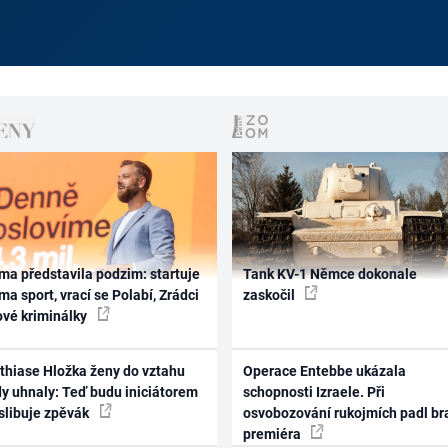
ma představila podzim: startuje
Tank KV-1 Němce dokonale
ma sport, vrací se Polabí, Zrádci
zaskočil
ové kriminálky
thiase Hložka ženy do vztahu
Operace Entebbe ukázala
dy uhnaly: Teď budu iniciátorem
schopnosti Izraele. Při
 slibuje zpěvák
osvobozování rukojmích padl br
premiéra