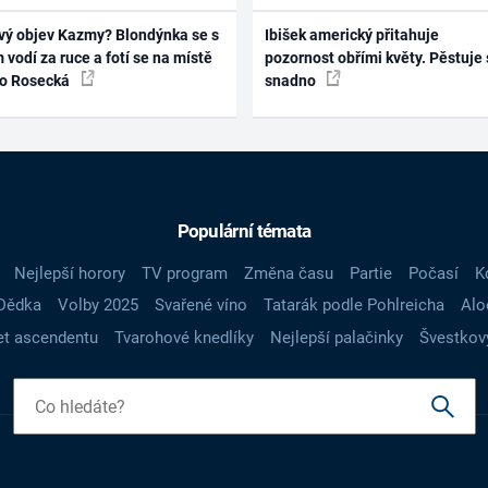
vý objev Kazmy? Blondýnka se s
Ibišek americký přitahuje
 vodí za ruce a fotí se na místě
pozornost obřími květy. Pěstuje 
ko Rosecká
snadno
Populární témata
Nejlepší horory
TV program
Změna času
Partie
Počasí
K
Dědka
Volby 2025
Svařené víno
Tatarák podle Pohlreicha
Alo
t ascendentu
Tvarohové knedlíky
Nejlepší palačinky
Švestkov