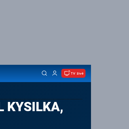
TV živě
 KYSILKA,