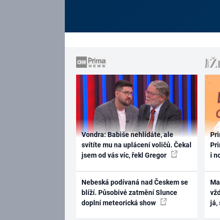
Vondra: Babiše nehlídáte, ale
Pri
svítíte mu na uplácení voličů. Čekal
Pri
jsem od vás víc, řekl Gregor
i n
Nebeská podívaná nad Českem se
Ma
blíží. Působivé zatmění Slunce
vž
doplní meteorická show
já,