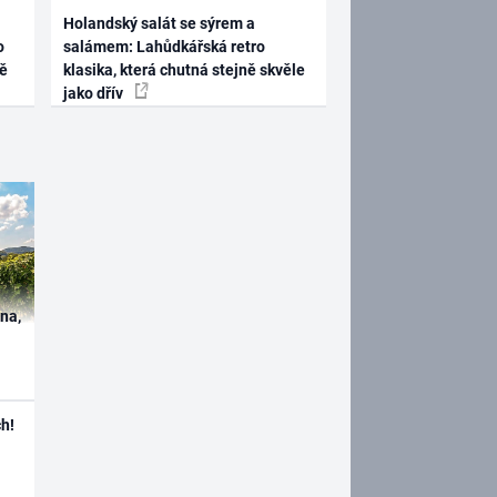
Holandský salát se sýrem a
o
salámem: Lahůdkářská retro
ně
klasika, která chutná stejně skvěle
jako dřív
ína,
h!