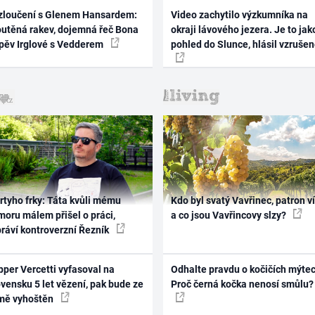
zloučení s Glenem Hansardem:
Video zachytilo výzkumníka na
outěná rakev, dojemná řeč Bona
okraji lávového jezera. Je to jak
zpěv Irglové s Vedderem
pohled do Slunce, hlásil vzruše
rtyho frky: Táta kvůli mému
Kdo byl svatý Vavřinec, patron v
oru málem přišel o práci,
a co jsou Vavřincovy slzy?
práví kontroverzní Řezník
per Vercetti vyfasoval na
Odhalte pravdu o kočičích mýtec
vensku 5 let vězení, pak bude ze
Proč černá kočka nenosí smůlu?
mě vyhoštěn