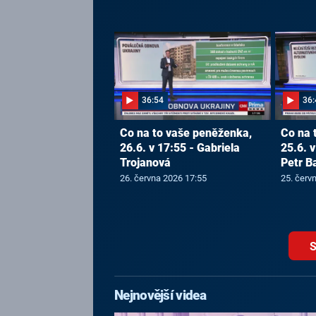
36:54
36:
Co na to vaše peněženka,
Co na 
26.6. v 17:55 - Gabriela
25.6. v
Trojanová
Petr B
26. června 2026 17:55
25. červ
S
Nejnovější videa