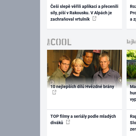
Češi slepě věřili aplikaci a přecenili
Ro
síly, píší v Rakousku. V Alpách je
Pr
zachraňoval vrtulník
a 
10 nejlepších dílů Hvězdné brány
Ma
hum
vy
TOP filmy a seriály podle mladých
Rap
diváků
Slo
ze