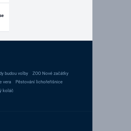
se
dy budou volby
ZOO Nové začátky
e vera
Pěstování lichořeřišnice
ý koláč