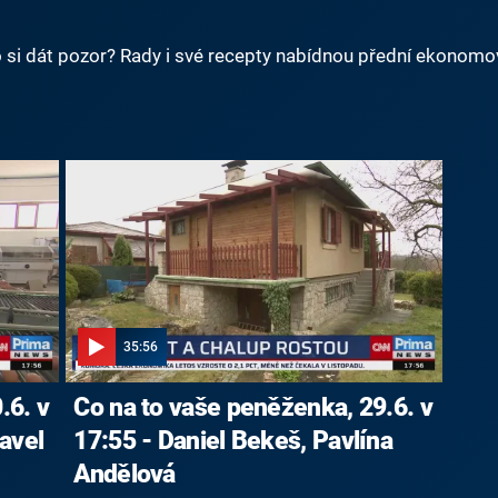
o si dát pozor? Rady i své recepty nabídnou přední ekonomové
35:56
.6. v
Co na to vaše peněženka, 29.6. v
avel
17:55 - Daniel Bekeš, Pavlína
Andělová