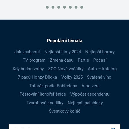
Populární témata
Jak zhubnout
Nejlepší filmy 2024
Nejlepší horory
TV program
Změna času
Partie
Počasí
Kdy budou volby
ZOO Nové začátky
Auto – katalog
7 pádů Honzy Dědka
Volby 2025
Svařené víno
Tatarák podle Pohlreicha
Aloe vera
Pěstování lichořeřišnice
Výpočet ascendentu
Tvarohové knedlíky
Nejlepší palačinky
Švestkový koláč