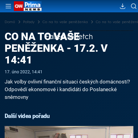
Domů
Pořady
Co na to vaše peněženka
Co na to vaše peněženka 
CO NA TO VAŠE
Failed to fetch
PENĚŽENKA - 17.2. V
14:41
17. úno 2022, 14:41
Jak volby ovlivní finanční situaci českých domácností?
Odpovědí ekonomové i kandidáti do Poslanecké
sněmovny
Další videa pořadu