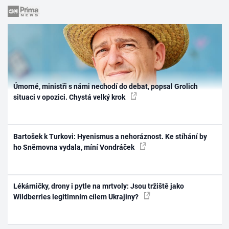
Úmorné, ministři s námi nechodí do debat, popsal Grolich
situaci v opozici. Chystá velký krok
Bartošek k Turkovi: Hyenismus a nehoráznost. Ke stíhání by
ho Sněmovna vydala, míní Vondráček
Lékárničky, drony i pytle na mrtvoly: Jsou tržiště jako
Wildberries legitimním cílem Ukrajiny?