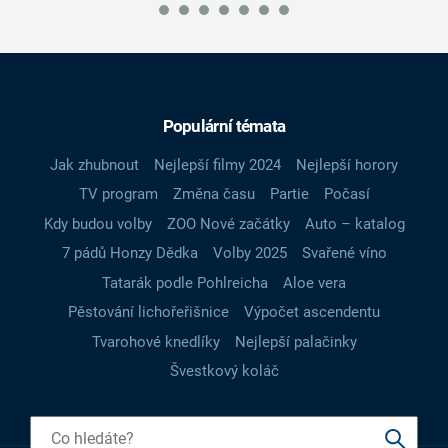
Populární témata
Jak zhubnout
Nejlepší filmy 2024
Nejlepší horory
TV program
Změna času
Partie
Počasí
Kdy budou volby
ZOO Nové začátky
Auto – katalog
7 pádů Honzy Dědka
Volby 2025
Svařené víno
Tatarák podle Pohlreicha
Aloe vera
Pěstování lichořeřišnice
Výpočet ascendentu
Tvarohové knedlíky
Nejlepší palačinky
Švestkový koláč