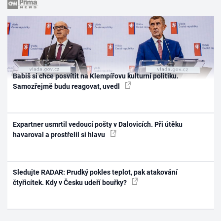
Babiš si chce posvítit na Klempířovu kulturní politiku.
Samozřejmě budu reagovat, uvedl
Expartner usmrtil vedoucí pošty v Dalovicích. Při útěku
havaroval a prostřelil si hlavu
Sledujte RADAR: Prudký pokles teplot, pak atakování
čtyřicítek. Kdy v Česku udeří bouřky?