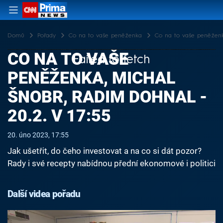
Domů
Pořady
Co na to vaše peněženka
Co na to vaše peněženka
CO NA TO VAŠE
Failed to fetch
PENĚŽENKA, MICHAL
ŠNOBR, RADIM DOHNAL -
20.2. V 17:55
20. úno 2023, 17:55
Jak ušetřit, do čeho investovat a na co si dát pozor?
Rady i své recepty nabídnou přední ekonomové i politici
Další videa pořadu