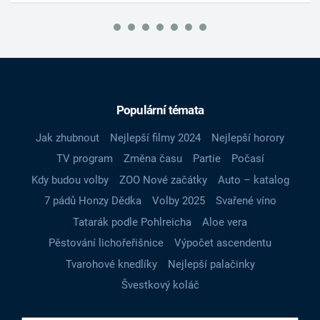
Populární témata
Jak zhubnout
Nejlepší filmy 2024
Nejlepší horory
TV program
Změna času
Partie
Počasí
Kdy budou volby
ZOO Nové začátky
Auto – katalog
7 pádů Honzy Dědka
Volby 2025
Svařené víno
Tatarák podle Pohlreicha
Aloe vera
Pěstování lichořeřišnice
Výpočet ascendentu
Tvarohové knedlíky
Nejlepší palačinky
Švestkový koláč