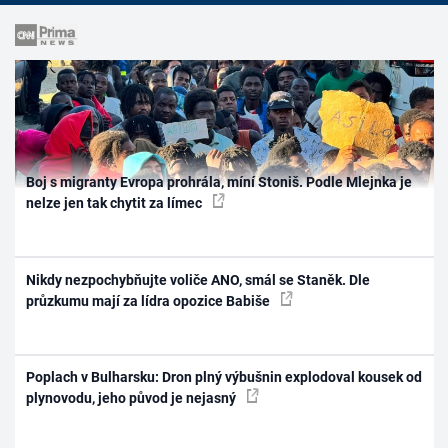
Boj s migranty Evropa prohrála, míní Stoniš. Podle Mlejnka je
nelze jen tak chytit za límec
Nikdy nezpochybňujte voliče ANO, smál se Staněk. Dle
průzkumu mají za lídra opozice Babiše
Poplach v Bulharsku: Dron plný výbušnin explodoval kousek od
plynovodu, jeho původ je nejasný