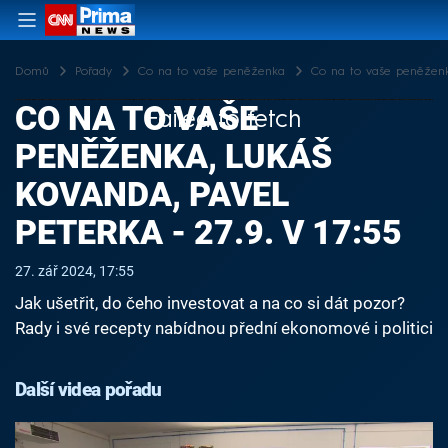
Domů
Pořady
Co na to vaše peněženka
Co na to vaše peněženka
CO NA TO VAŠE
Failed to fetch
PENĚŽENKA, LUKÁŠ
KOVANDA, PAVEL
PETERKA - 27.9. V 17:55
27. zář 2024, 17:55
Jak ušetřit, do čeho investovat a na co si dát pozor?
Rady i své recepty nabídnou přední ekonomové i politici
Další videa pořadu