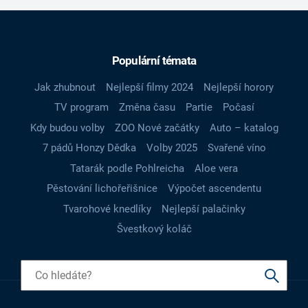
Populární témata
Jak zhubnout
Nejlepší filmy 2024
Nejlepší horory
TV program
Změna času
Partie
Počasí
Kdy budou volby
ZOO Nové začátky
Auto – katalog
7 pádů Honzy Dědka
Volby 2025
Svařené víno
Tatarák podle Pohlreicha
Aloe vera
Pěstování lichořeřišnice
Výpočet ascendentu
Tvarohové knedlíky
Nejlepší palačinky
Švestkový koláč