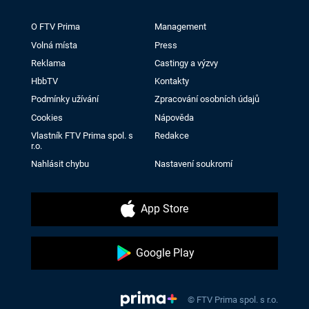
O FTV Prima
Management
Volná místa
Press
Reklama
Castingy a výzvy
HbbTV
Kontakty
Podmínky užívání
Zpracování osobních údajů
Cookies
Nápověda
Vlastník FTV Prima spol. s
Redakce
r.o.
Nahlásit chybu
Nastavení soukromí
App Store
Google Play
© FTV Prima spol. s r.o.