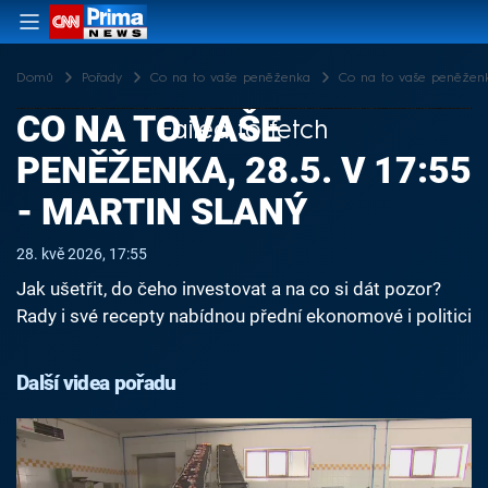
Domů
Pořady
Co na to vaše peněženka
Co na to vaše peněženka
CO NA TO VAŠE
Failed to fetch
PENĚŽENKA, 28.5. V 17:55
- MARTIN SLANÝ
28. kvě 2026, 17:55
Jak ušetřit, do čeho investovat a na co si dát pozor?
Rady i své recepty nabídnou přední ekonomové i politici
Další videa pořadu