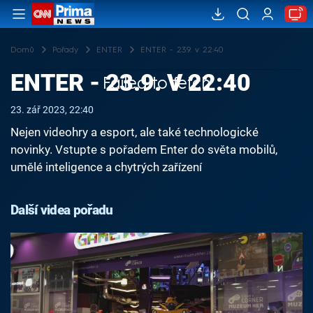
Domů
Pořady
ENTER
ENTER - 23.9. v 22:40
ENTER - 23.9. V 22:40
Failed to fetch
23. zář 2023, 22:40
Nejen videohry a esport, ale také technologické
novinky. Vstupte s pořadem Enter do světa mobilů,
umělé inteligence a chytrých zařízení
Další videa pořadu