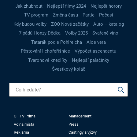
Jak zhubnout
Nejlepší filmy 2024
Nejlepší horory
TV program
Změna času
Partie
Počasí
Kdy budou volby
ZOO Nové začátky
Auto – katalog
7 pádů Honzy Dědka
Volby 2025
Svařené víno
Tatarák podle Pohlreicha
Aloe vera
Pěstování lichořeřišnice
Výpočet ascendentu
Tvarohové knedlíky
Nejlepší palačinky
Švestkový koláč
O FTV Prima
Management
Volná místa
Press
Reklama
Castingy a výzvy