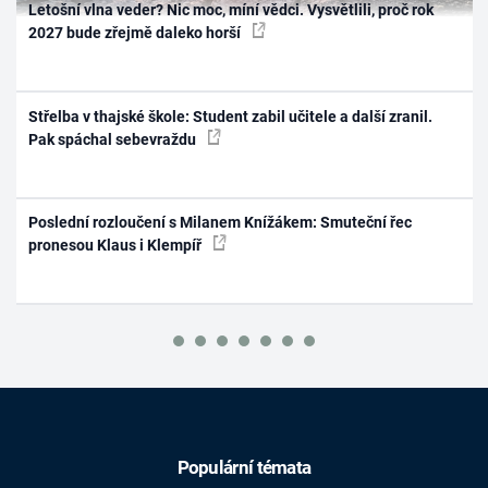
Letošní vlna veder? Nic moc, míní vědci. Vysvětlili, proč rok
2027 bude zřejmě daleko horší
Střelba v thajské škole: Student zabil učitele a další zranil.
Pak spáchal sebevraždu
Poslední rozloučení s Milanem Knížákem: Smuteční řec
pronesou Klaus i Klempíř
Populární témata