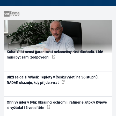
Kuba: Stát nemá garantovat nekonečný růst důchodů. Lidé
musí být sami zodpovědní
Blíží se další výheň: Teploty v Česku vyletí na 36 stupňů.
RADAR ukazuje, kdy přijde zvrat
Ohnivý úder v týlu: Ukrajinci ochromili rafinérie, útok v Kyjevě
si vyžádal i život dítěte