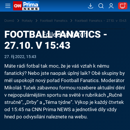
Domů
Pořady
Football Fanatics
Football Fanatics - 27.10. v 15:43
FOOTBALL FANATICS -
Failed to fetch
27.10. V 15:43
27. říj 2022, 15:43
Máte rádi fotbal tak moc, že je váš vztah k němu
fanatický? Nebo jste naopak úplný laik? Obě skupiny by
měl uspokojit nový pořad Football Fanatics. Moderátor
Mikoláš Tuček zábavnou formou rozebere aktuální dění
v nejpopulárnějším sportu na světě v rubrikách „Ručně
stručně“, „Drby“ a „Téma týdne“. Výkop je každý čtvrtek
od 15:45 na CNN Prima NEWS a jednotlivé díly vždy
hned po odvysílání naleznete na webu.