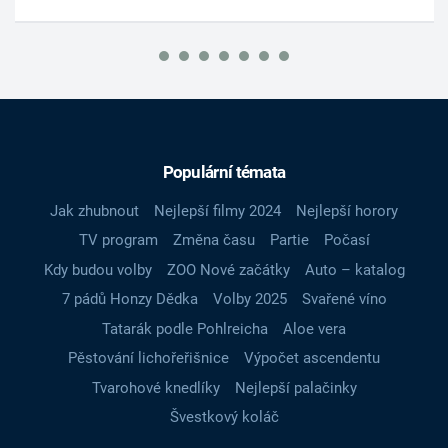
Populární témata
Jak zhubnout
Nejlepší filmy 2024
Nejlepší horory
TV program
Změna času
Partie
Počasí
Kdy budou volby
ZOO Nové začátky
Auto – katalog
7 pádů Honzy Dědka
Volby 2025
Svařené víno
Tatarák podle Pohlreicha
Aloe vera
Pěstování lichořeřišnice
Výpočet ascendentu
Tvarohové knedlíky
Nejlepší palačinky
Švestkový koláč