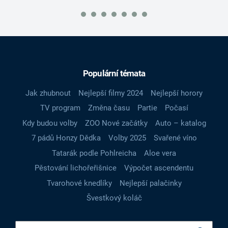
Populární témata
Jak zhubnout
Nejlepší filmy 2024
Nejlepší horory
TV program
Změna času
Partie
Počasí
Kdy budou volby
ZOO Nové začátky
Auto – katalog
7 pádů Honzy Dědka
Volby 2025
Svařené víno
Tatarák podle Pohlreicha
Aloe vera
Pěstování lichořeřišnice
Výpočet ascendentu
Tvarohové knedlíky
Nejlepší palačinky
Švestkový koláč