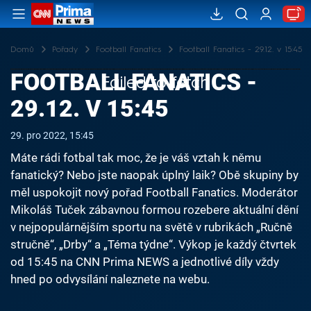
Domů
Pořady
Football Fanatics
Football Fanatics - 29.12. v 15:45
FOOTBALL FANATICS -
Failed to fetch
29.12. V 15:45
29. pro 2022, 15:45
Máte rádi fotbal tak moc, že je váš vztah k němu
fanatický? Nebo jste naopak úplný laik? Obě skupiny by
měl uspokojit nový pořad Football Fanatics. Moderátor
Mikoláš Tuček zábavnou formou rozebere aktuální dění
v nejpopulárnějším sportu na světě v rubrikách „Ručně
stručně“, „Drby“ a „Téma týdne“. Výkop je každý čtvrtek
od 15:45 na CNN Prima NEWS a jednotlivé díly vždy
hned po odvysílání naleznete na webu.