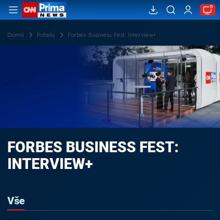
Domů
Pořady
Forbes Business Fest: Interview+
FORBES BUSINESS FEST:
INTERVIEW+
Vše