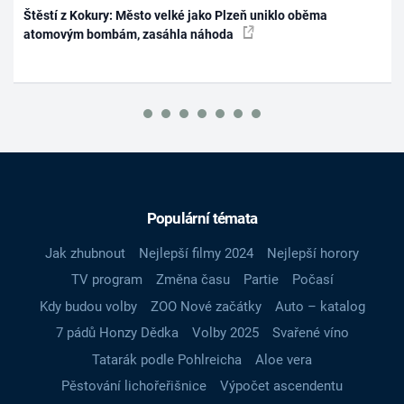
Štěstí z Kokury: Město velké jako Plzeň uniklo oběma
atomovým bombám, zasáhla náhoda
Populární témata
Jak zhubnout
Nejlepší filmy 2024
Nejlepší horory
TV program
Změna času
Partie
Počasí
Kdy budou volby
ZOO Nové začátky
Auto – katalog
7 pádů Honzy Dědka
Volby 2025
Svařené víno
Tatarák podle Pohlreicha
Aloe vera
Pěstování lichořeřišnice
Výpočet ascendentu