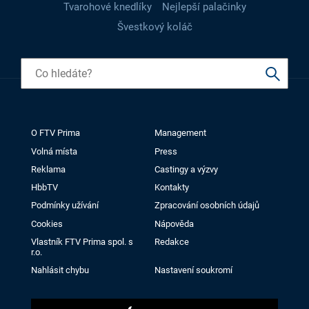
Tvarohové knedlíky
Nejlepší palačinky
Švestkový koláč
O FTV Prima
Management
Volná místa
Press
Reklama
Castingy a výzvy
HbbTV
Kontakty
Podmínky užívání
Zpracování osobních údajů
Cookies
Nápověda
Vlastník FTV Prima spol. s
Redakce
r.o.
Nahlásit chybu
Nastavení soukromí