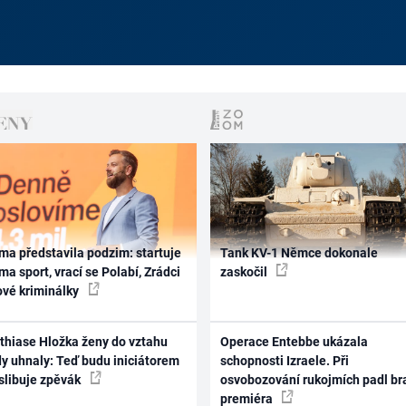
ma představila podzim: startuje
Tank KV-1 Němce dokonale
ma sport, vrací se Polabí, Zrádci
zaskočil
ové kriminálky
thiase Hložka ženy do vztahu
Operace Entebbe ukázala
dy uhnaly: Teď budu iniciátorem
schopnosti Izraele. Při
 slibuje zpěvák
osvobozování rukojmích padl br
premiéra