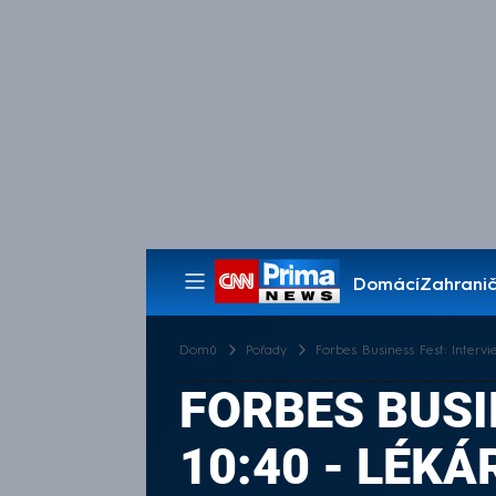
Domácí
Zahranič
Pořady
Domů
Pořady
Forbes Business Fest: Intervi
FORBES BUSIN
10:40 - LÉK