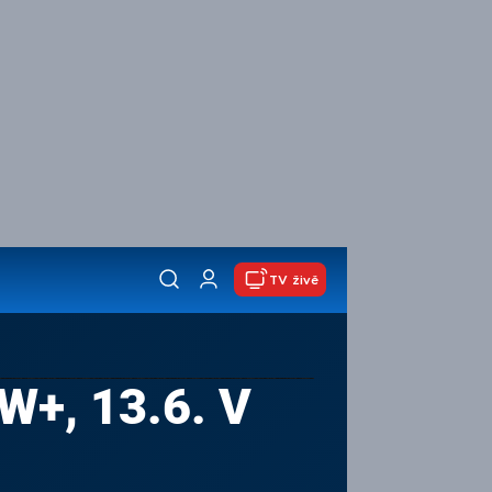
TV živě
+, 13.6. V