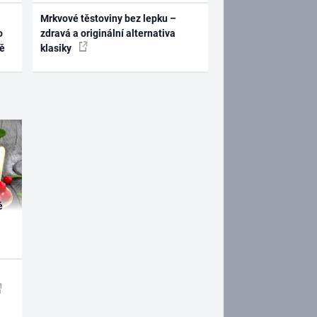
Mrkvové těstoviny bez lepku –
o
zdravá a originální alternativa
ně
klasiky
é