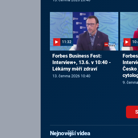
11:32
10:
Forbes Business Fest:
Forbes
Interview+, 13.6. v 10:40 -
Intervi
Lékárny měří zdraví
Česko 
cytolog
13. června 2026 10:40
9. červn
S
Nejnovější videa