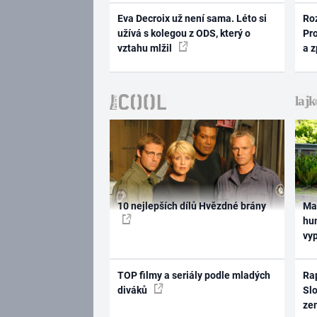
Eva Decroix už není sama. Léto si
Ro
užívá s kolegou z ODS, který o
Pr
vztahu mlžil
a 
10 nejlepších dílů Hvězdné brány
Ma
hum
vy
TOP filmy a seriály podle mladých
Rap
diváků
Slo
ze