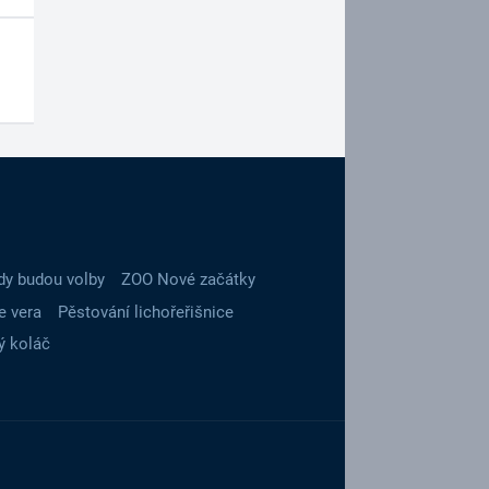
dy budou volby
ZOO Nové začátky
e vera
Pěstování lichořeřišnice
ý koláč