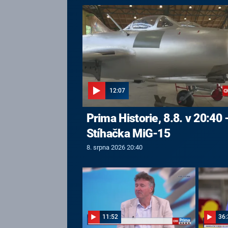
12:07
Prima Historie, 8.8. v 20:40 
Stíhačka MiG-15
8. srpna 2026 20:40
11:52
36: