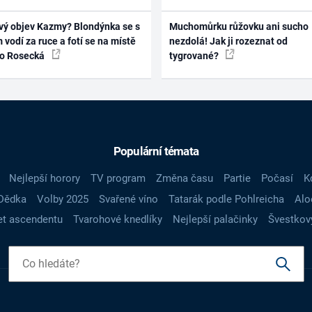
vý objev Kazmy? Blondýnka se s
Muchomůrku růžovku ani sucho
 vodí za ruce a fotí se na místě
nezdolá! Jak ji rozeznat od
ko Rosecká
tygrované?
Populární témata
Nejlepší horory
TV program
Změna času
Partie
Počasí
K
Dědka
Volby 2025
Svařené víno
Tatarák podle Pohlreicha
Alo
t ascendentu
Tvarohové knedlíky
Nejlepší palačinky
Švestkov