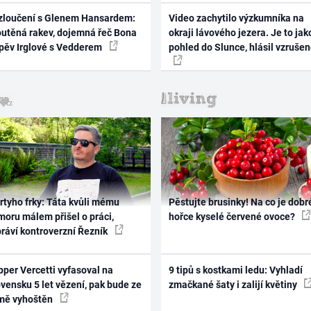
zloučení s Glenem Hansardem:
Video zachytilo výzkumníka na
outěná rakev, dojemná řeč Bona
okraji lávového jezera. Je to jak
zpěv Irglové s Vedderem
pohled do Slunce, hlásil vzruše
rtyho frky: Táta kvůli mému
Pěstujte brusinky! Na co je dobr
oru málem přišel o práci,
hořce kyselé červené ovoce?
práví kontroverzní Řezník
per Vercetti vyfasoval na
9 tipů s kostkami ledu: Vyhladí
vensku 5 let vězení, pak bude ze
zmačkané šaty i zalijí květiny
mě vyhoštěn