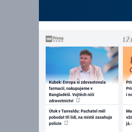
Kubek: Evropa si zdevastovala
Pri
farmacii, nakupujeme v
Pri
Bangladéši. Vojtěch ničí
i n
zdravotnictví
Útok v Tanvaldu: Pachatel měl
Ma
pobodat tři lidi, na místě zasahuje
vž
policie
já,