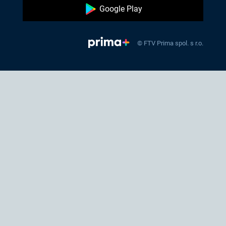
Google Play
© FTV Prima spol. s r.o.