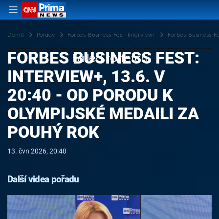
Domů
Pořady
Forbes Business Fest: Interview+
Forbes Business Fe
FORBES BUSINESS FEST:
Failed to fetch
INTERVIEW+, 13.6. V
20:40 - OD PORODU K
OLYMPIJSKÉ MEDAILI ZA
POUHÝ ROK
13. čvn 2026, 20:40
Další videa pořadu