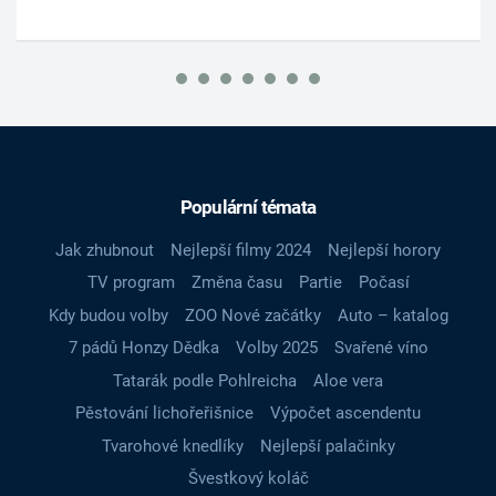
Populární témata
Jak zhubnout
Nejlepší filmy 2024
Nejlepší horory
TV program
Změna času
Partie
Počasí
Kdy budou volby
ZOO Nové začátky
Auto – katalog
7 pádů Honzy Dědka
Volby 2025
Svařené víno
Tatarák podle Pohlreicha
Aloe vera
Pěstování lichořeřišnice
Výpočet ascendentu
Tvarohové knedlíky
Nejlepší palačinky
Švestkový koláč