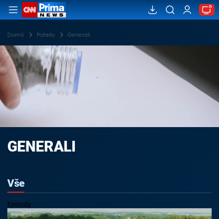
Domů
Pořady
Generali
GENERALI
Vše
Epizody