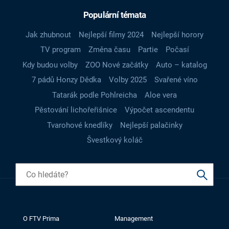
Populární témata
Jak zhubnout
Nejlepší filmy 2024
Nejlepší horory
TV program
Změna času
Partie
Počasí
Kdy budou volby
ZOO Nové začátky
Auto – katalog
7 pádů Honzy Dědka
Volby 2025
Svařené víno
Tatarák podle Pohlreicha
Aloe vera
Pěstování lichořeřišnice
Výpočet ascendentu
Tvarohové knedlíky
Nejlepší palačinky
Švestkový koláč
O FTV Prima
Management