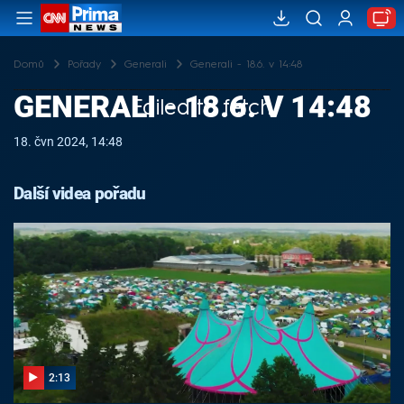
Domů
Pořady
Generali
Generali - 18.6. v 14:48
GENERALI - 18.6. V 14:48
Failed to fetch
18. čvn 2024, 14:48
Další videa pořadu
2:13