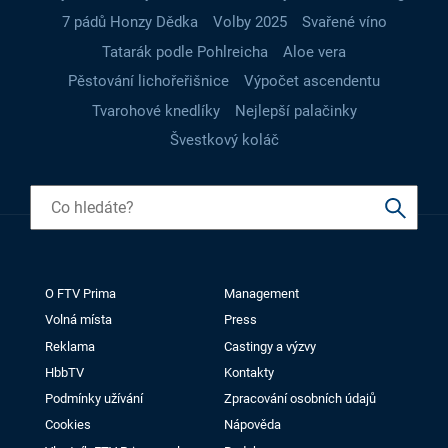
7 pádů Honzy Dědka
Volby 2025
Svařené víno
Tatarák podle Pohlreicha
Aloe vera
Pěstování lichořeřišnice
Výpočet ascendentu
Tvarohové knedlíky
Nejlepší palačinky
Švestkový koláč
O FTV Prima
Management
Volná místa
Press
Reklama
Castingy a výzvy
HbbTV
Kontakty
Podmínky užívání
Zpracování osobních údajů
Cookies
Nápověda