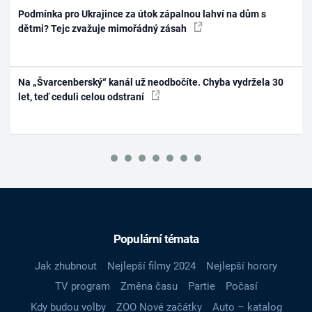
Podmínka pro Ukrajince za útok zápalnou lahví na dům s
dětmi? Tejc zvažuje mimořádný zásah
Na „Švarcenberský“ kanál už neodbočíte. Chyba vydržela 30
let, teď ceduli celou odstraní
Populární témata
Jak zhubnout
Nejlepší filmy 2024
Nejlepší horory
TV program
Změna času
Partie
Počasí
Kdy budou volby
ZOO Nové začátky
Auto – katalog