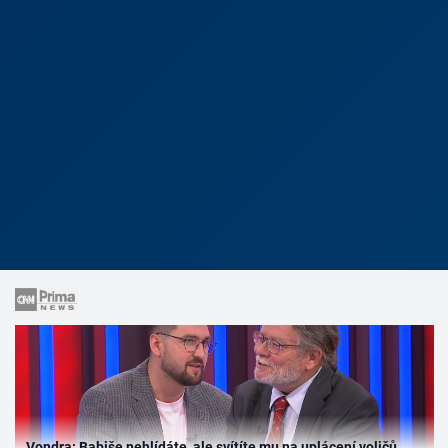
Vondra: Babiše nehlídáte, ale svítíte mu na uplácení voličů.