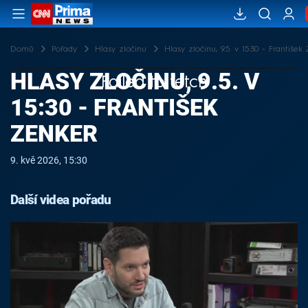
Domů
Pořady
Hlasy zločinu
Hlasy zločinu, 9.5. v 15:30 - František
HLASY ZLOČINU, 9.5. V
Failed to fetch
15:30 - FRANTIŠEK
ZENKER
9. kvě 2026, 15:30
Další videa pořadu