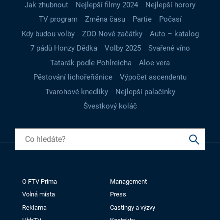
Jak zhubnout
Nejlepší filmy 2024
Nejlepší horory
TV program
Změna času
Partie
Počasí
Kdy budou volby
ZOO Nové začátky
Auto – katalog
7 pádů Honzy Dědka
Volby 2025
Svařené víno
Tatarák podle Pohlreicha
Aloe vera
Pěstování lichořeřišnice
Výpočet ascendentu
Tvarohové knedlíky
Nejlepší palačinky
Švestkový koláč
O FTV Prima
Management
Volná místa
Press
Reklama
Castingy a výzvy