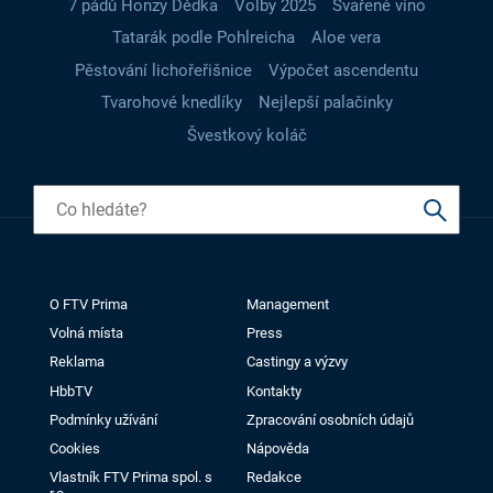
7 pádů Honzy Dědka
Volby 2025
Svařené víno
Tatarák podle Pohlreicha
Aloe vera
Pěstování lichořeřišnice
Výpočet ascendentu
Tvarohové knedlíky
Nejlepší palačinky
Švestkový koláč
O FTV Prima
Management
Volná místa
Press
Reklama
Castingy a výzvy
HbbTV
Kontakty
Podmínky užívání
Zpracování osobních údajů
Cookies
Nápověda
Vlastník FTV Prima spol. s
Redakce