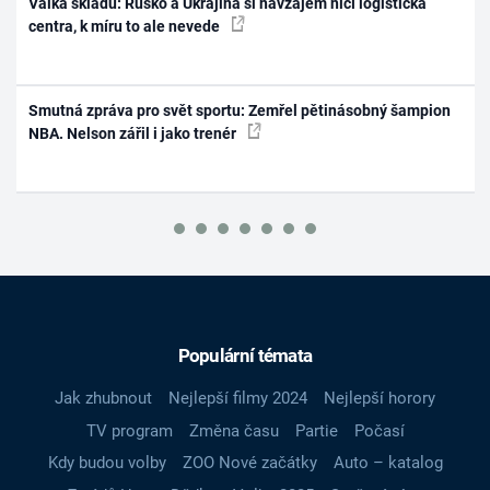
Válka skladů: Rusko a Ukrajina si navzájem ničí logistická
centra, k míru to ale nevede
Smutná zpráva pro svět sportu: Zemřel pětinásobný šampion
NBA. Nelson zářil i jako trenér
Populární témata
Jak zhubnout
Nejlepší filmy 2024
Nejlepší horory
TV program
Změna času
Partie
Počasí
Kdy budou volby
ZOO Nové začátky
Auto – katalog