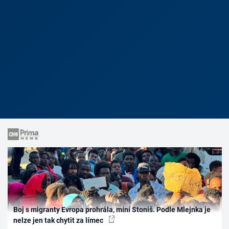
Boj s migranty Evropa prohrála, míní Stoniš. Podle Mlejnka je
nelze jen tak chytit za límec