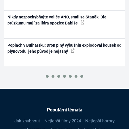
Nikdy nezpochybňujte voliče ANO, smál se Staněk. Dle
průzkumu mají za lídra opozice Babiše
Poplach v Bulharsku: Dron plný výbušnin explodoval kousek od
plynovodu, jeho původ je nejasný
Populární témata
Jak zhubnout
Nejlepší filmy 2024
Nejlepší horory