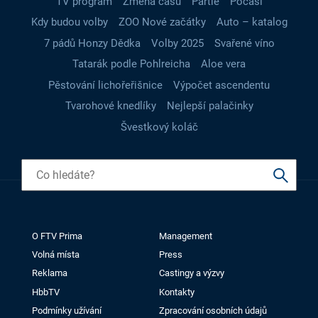
TV program
Změna času
Partie
Počasí
Kdy budou volby
ZOO Nové začátky
Auto – katalog
7 pádů Honzy Dědka
Volby 2025
Svařené víno
Tatarák podle Pohlreicha
Aloe vera
Pěstování lichořeřišnice
Výpočet ascendentu
Tvarohové knedlíky
Nejlepší palačinky
Švestkový koláč
O FTV Prima
Management
Volná místa
Press
Reklama
Castingy a výzvy
HbbTV
Kontakty
Podmínky užívání
Zpracování osobních údajů