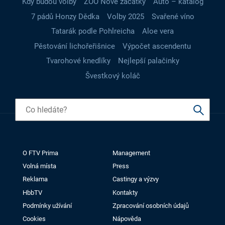
Kdy budou volby
ZOO Nové začátky
Auto – katalog
7 pádů Honzy Dědka
Volby 2025
Svařené víno
Tatarák podle Pohlreicha
Aloe vera
Pěstování lichořeřišnice
Výpočet ascendentu
Tvarohové knedlíky
Nejlepší palačinky
Švestkový koláč
O FTV Prima
Management
Volná místa
Press
Reklama
Castingy a výzvy
HbbTV
Kontakty
Podmínky užívání
Zpracování osobních údajů
Cookies
Nápověda