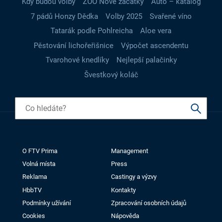
Kdy budou volby
ZOO Nové začátky
Auto – katalog
7 pádů Honzy Dědka
Volby 2025
Svařené víno
Tatarák podle Pohlreicha
Aloe vera
Pěstování lichořeřišnice
Výpočet ascendentu
Tvarohové knedlíky
Nejlepší palačinky
Švestkový koláč
O FTV Prima
Management
Volná místa
Press
Reklama
Castingy a výzvy
HbbTV
Kontakty
Podmínky užívání
Zpracování osobních údajů
Cookies
Nápověda