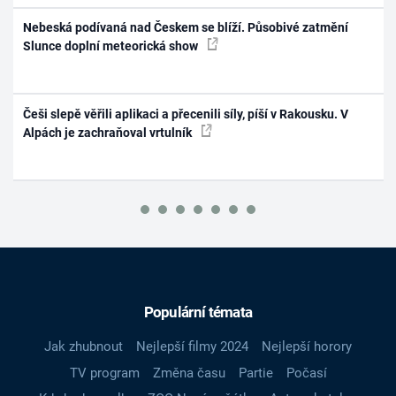
Nebeská podívaná nad Českem se blíží. Působivé zatmění
Slunce doplní meteorická show
Češi slepě věřili aplikaci a přecenili síly, píší v Rakousku. V
Alpách je zachraňoval vrtulník
Populární témata
Jak zhubnout
Nejlepší filmy 2024
Nejlepší horory
TV program
Změna času
Partie
Počasí