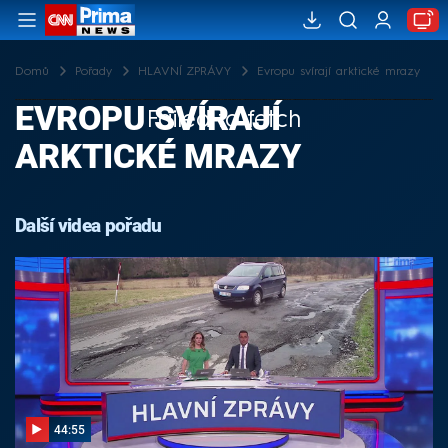
Domů
Pořady
HLAVNÍ ZPRÁVY
Evropu svírají arktické mrazy
EVROPU SVÍRAJÍ
Failed to fetch
ARKTICKÉ MRAZY
Další videa pořadu
44:55