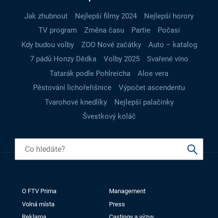
Jak zhubnout
Nejlepší filmy 2024
Nejlepší horory
TV program
Změna času
Partie
Počasí
Kdy budou volby
ZOO Nové začátky
Auto – katalog
7 pádů Honzy Dědka
Volby 2025
Svařené víno
Tatarák podle Pohlreicha
Aloe vera
Pěstování lichořeřišnice
Výpočet ascendentu
Tvarohové knedlíky
Nejlepší palačinky
Švestkový koláč
O FTV Prima
Management
Volná místa
Press
Reklama
Castingy a výzvy