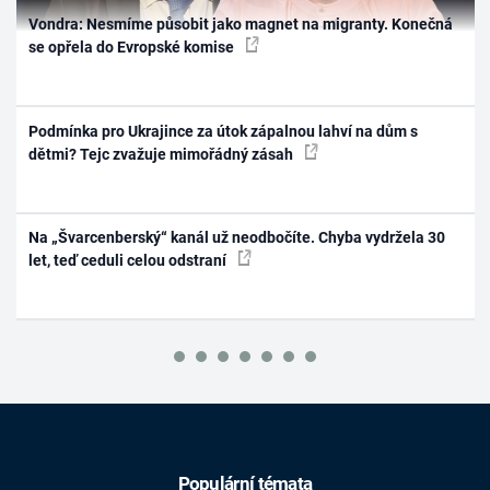
Vondra: Nesmíme působit jako magnet na migranty. Konečná
se opřela do Evropské komise
Podmínka pro Ukrajince za útok zápalnou lahví na dům s
dětmi? Tejc zvažuje mimořádný zásah
Na „Švarcenberský“ kanál už neodbočíte. Chyba vydržela 30
let, teď ceduli celou odstraní
Populární témata