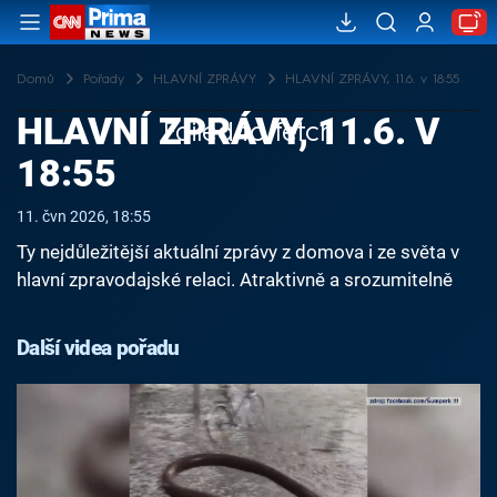
Domů
Pořady
HLAVNÍ ZPRÁVY
HLAVNÍ ZPRÁVY, 11.6. v 18:55
HLAVNÍ ZPRÁVY, 11.6. V
Failed to fetch
18:55
11. čvn 2026, 18:55
Ty nejdůležitější aktuální zprávy z domova i ze světa v
hlavní zpravodajské relaci. Atraktivně a srozumitelně
Další videa pořadu