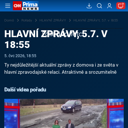
Domů
Pořady
HLAVNÍ ZPRÁVY
HLAVNÍ ZPRÁVY, 5.7. v 18:55
HLAVNÍ ZPRÁVY, 5.7. V
Failed to fetch
18:55
5. čvc 2026, 18:55
Ty nejdůležitější aktuální zprávy z domova i ze světa v
hlavní zpravodajské relaci. Atraktivně a srozumitelně
Další videa pořadu