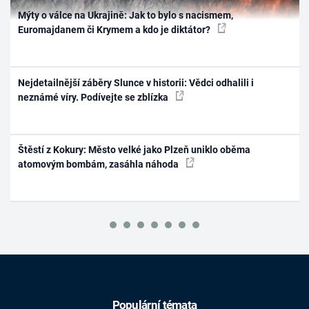
Mýty o válce na Ukrajině: Jak to bylo s nacismem,
Euromajdanem či Krymem a kdo je diktátor?
Nejdetailnější záběry Slunce v historii: Vědci odhalili i
neznámé víry. Podívejte se zblízka
Štěstí z Kokury: Město velké jako Plzeň uniklo oběma
atomovým bombám, zasáhla náhoda
Populární témata