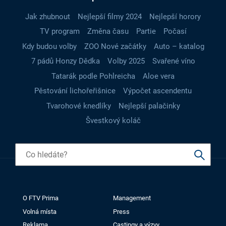
Jak zhubnout
Nejlepší filmy 2024
Nejlepší horory
TV program
Změna času
Partie
Počasí
Kdy budou volby
ZOO Nové začátky
Auto – katalog
7 pádů Honzy Dědka
Volby 2025
Svařené víno
Tatarák podle Pohlreicha
Aloe vera
Pěstování lichořeřišnice
Výpočet ascendentu
Tvarohové knedlíky
Nejlepší palačinky
Švestkový koláč
O FTV Prima
Management
Volná místa
Press
Reklama
Castingy a výzvy