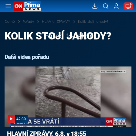
Domů
Pořady
HLAVNÍ ZPRÁVY
Kolik stojí jahody?
KOLIK STOJÍ JAHODY?
Failed to fetch
Další videa pořadu
42:30
HLAVNÍ ZPRÁVY, 6.8. v 18:55