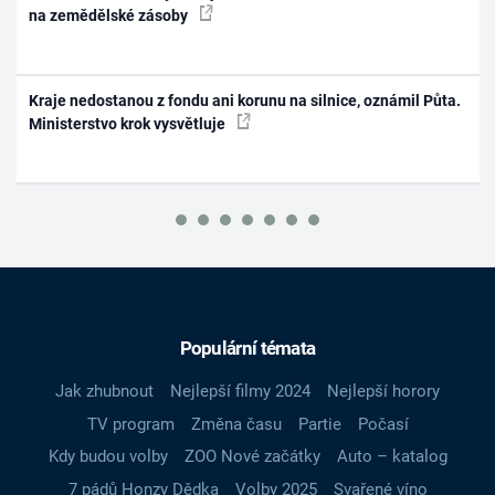
na zemědělské zásoby
Kraje nedostanou z fondu ani korunu na silnice, oznámil Půta.
Ministerstvo krok vysvětluje
Populární témata
Jak zhubnout
Nejlepší filmy 2024
Nejlepší horory
TV program
Změna času
Partie
Počasí
Kdy budou volby
ZOO Nové začátky
Auto – katalog
7 pádů Honzy Dědka
Volby 2025
Svařené víno