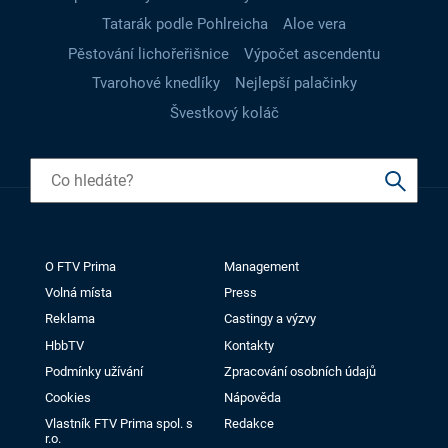
Tatarák podle Pohlreicha
Aloe vera
Pěstování lichořeřišnice
Výpočet ascendentu
Tvarohové knedlíky
Nejlepší palačinky
Švestkový koláč
O FTV Prima
Management
Volná místa
Press
Reklama
Castingy a výzvy
HbbTV
Kontakty
Podmínky užívání
Zpracování osobních údajů
Cookies
Nápověda
Vlastník FTV Prima spol. s
Redakce
r.o.