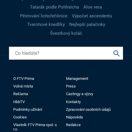
Tatarák podle Pohlreicha
Aloe vera
Pěstování lichořeřišnice
Výpočet ascendentu
Tvarohové knedlíky
Nejlepší palačinky
Švestkový koláč
O FTV Prima
Management
Volná místa
Press
Reklama
Castingy a výzvy
HbbTV
Kontakty
Podmínky užívání
Zpracování osobních údajů
Cookies
Nápověda
Vlastník FTV Prima spol. s
Redakce
r.o.