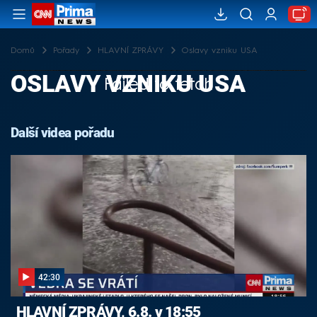
Domů
Pořady
HLAVNÍ ZPRÁVY
Oslavy vzniku USA
OSLAVY VZNIKU USA
Failed to fetch
Další videa pořadu
42:30
HLAVNÍ ZPRÁVY, 6.8. v 18:55