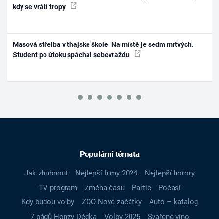
kdy se vrátí tropy
Masová střelba v thajské škole: Na místě je sedm mrtvých.
Student po útoku spáchal sebevraždu
Populární témata
Jak zhubnout
Nejlepší filmy 2024
Nejlepší horory
TV program
Změna času
Partie
Počasí
Kdy budou volby
ZOO Nové začátky
Auto – katalog
7 pádů Honzy Dědka
Volby 2025
Svařené víno