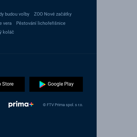
dy budou volby
ZOO Nové začátky
e vera
Pěstování lichořeřišnice
ý koláč
 Store
Google Play
© FTV Prima spol. s r.o.