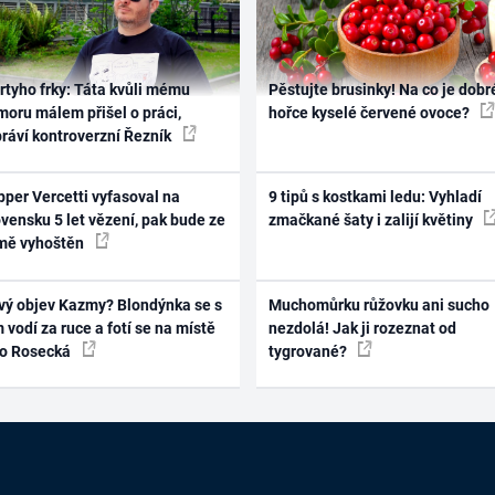
rtyho frky: Táta kvůli mému
Pěstujte brusinky! Na co je dobr
oru málem přišel o práci,
hořce kyselé červené ovoce?
práví kontroverzní Řezník
per Vercetti vyfasoval na
9 tipů s kostkami ledu: Vyhladí
vensku 5 let vězení, pak bude ze
zmačkané šaty i zalijí květiny
mě vyhoštěn
vý objev Kazmy? Blondýnka se s
Muchomůrku růžovku ani sucho
 vodí za ruce a fotí se na místě
nezdolá! Jak ji rozeznat od
ko Rosecká
tygrované?