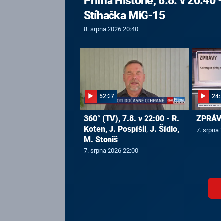
Prima Historie, 8.8. v 20:40 
Stíhačka MiG-15
8. srpna 2026 20:40
52:37
24:
360° (TV), 7.8. v 22:00 - R.
ZPRÁVY
Koten, J. Pospíšil, J. Šídlo,
7. srpna
M. Stoniš
7. srpna 2026 22:00