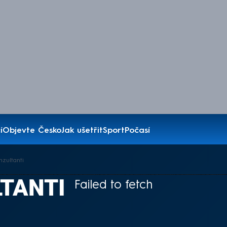
í
Objevte Česko
Jak ušetřit
Sport
Počasí
nzultanti
TANTI
Failed to fetch