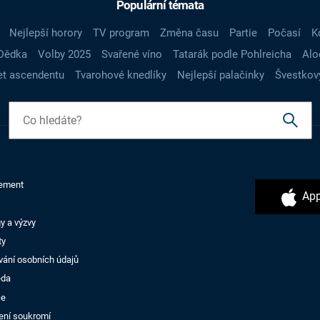
Populární témata
Nejlepší horory
TV program
Změna času
Partie
Počasí
K
Dědka
Volby 2025
Svařené víno
Tatarák podle Pohlreicha
Alo
t ascendentu
Tvarohové knedlíky
Nejlepší palačinky
Švestkov
ement
App
y a výzvy
ty
vání osobních údajů
ěda
ce
ení soukromí