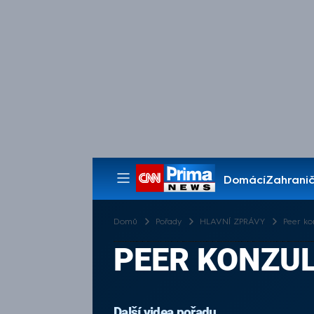
Domácí
Zahranič
Pořady
Domů
Pořady
HLAVNÍ ZPRÁVY
Peer ko
PEER KONZUL
Další videa pořadu