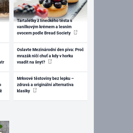
Tartaletky z lineckého těsta s
vanilkovým krémem a lesním
ovocem podle Bread Society
Oslavte Mezinárodní den piva: Proč
mrazák ničí chuť a kdy v horku
atr
vsadit na šnyt?
Mrkvové těstoviny bez lepku –
o
zdravá a originální alternativa
ně
klasiky