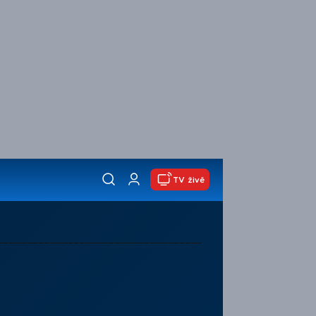
TV živě