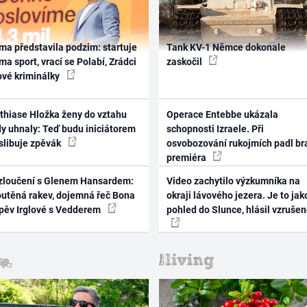
ma představila podzim: startuje
Tank KV-1 Němce dokonale
ma sport, vrací se Polabí, Zrádci
zaskočil
ové kriminálky
thiase Hložka ženy do vztahu
Operace Entebbe ukázala
dy uhnaly: Teď budu iniciátorem
schopnosti Izraele. Při
 slibuje zpěvák
osvobozování rukojmích padl br
premiéra
zloučení s Glenem Hansardem:
Video zachytilo výzkumníka na
outěná rakev, dojemná řeč Bona
okraji lávového jezera. Je to jak
zpěv Irglové s Vedderem
pohled do Slunce, hlásil vzruše