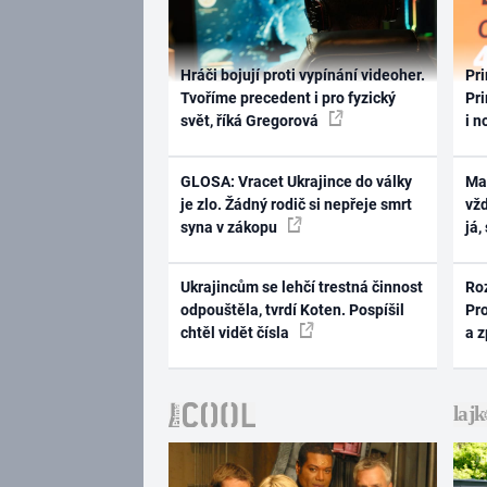
Hráči bojují proti vypínání videoher.
Pri
Tvoříme precedent i pro fyzický
Pri
svět, říká Gregorová
i n
GLOSA: Vracet Ukrajince do války
Ma
je zlo. Žádný rodič si nepřeje smrt
vž
syna v zákopu
já,
Ukrajincům se lehčí trestná činnost
Ro
odpouštěla, tvrdí Koten. Pospíšil
Pr
chtěl vidět čísla
a 