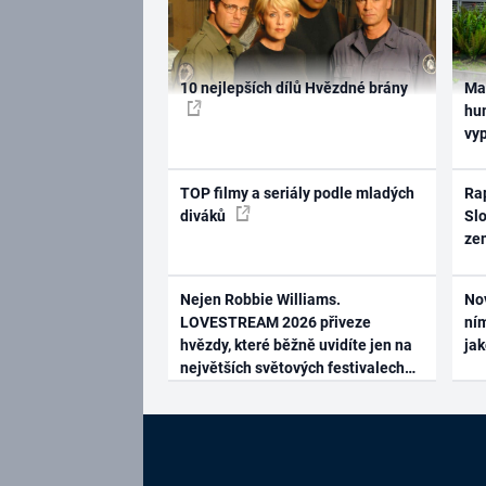
10 nejlepších dílů Hvězdné brány
Ma
hum
vy
TOP filmy a seriály podle mladých
Rap
diváků
Slo
ze
Nejen Robbie Williams.
No
LOVESTREAM 2026 přiveze
ním
hvězdy, které běžně uvidíte jen na
ja
největších světových festivalech