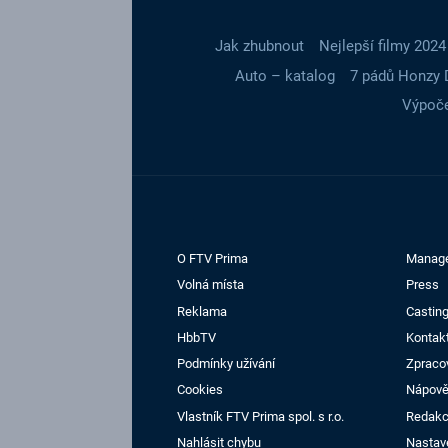
Jak zhubnout
Nejlepší filmy 2024
Auto – katalog
7 pádů Honzy 
Výpoče
O FTV Prima
Manag
Volná místa
Press
Reklama
Casting
HbbTV
Kontak
Podmínky užívání
Zpraco
Cookies
Nápov
Vlastník FTV Prima spol. s r.o.
Redak
Nahlásit chybu
Nastav