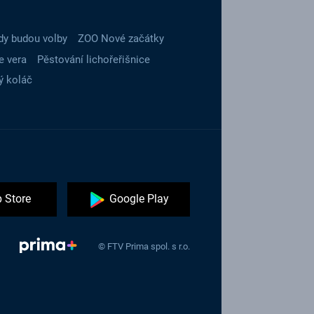
dy budou volby
ZOO Nové začátky
e vera
Pěstování lichořeřišnice
ý koláč
 Store
Google Play
© FTV Prima spol. s r.o.