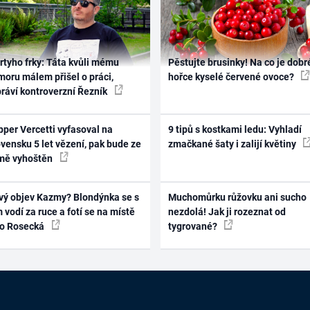
rtyho frky: Táta kvůli mému
Pěstujte brusinky! Na co je dobr
oru málem přišel o práci,
hořce kyselé červené ovoce?
práví kontroverzní Řezník
per Vercetti vyfasoval na
9 tipů s kostkami ledu: Vyhladí
vensku 5 let vězení, pak bude ze
zmačkané šaty i zalijí květiny
mě vyhoštěn
vý objev Kazmy? Blondýnka se s
Muchomůrku růžovku ani sucho
 vodí za ruce a fotí se na místě
nezdolá! Jak ji rozeznat od
ko Rosecká
tygrované?