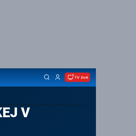
TV živě
EJ V