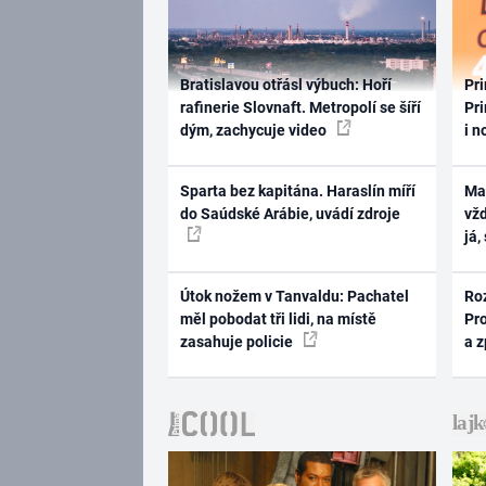
Bratislavou otřásl výbuch: Hoří
Pri
rafinerie Slovnaft. Metropolí se šíří
Pri
dým, zachycuje video
i n
Sparta bez kapitána. Haraslín míří
Ma
do Saúdské Arábie, uvádí zdroje
vž
já,
Útok nožem v Tanvaldu: Pachatel
Ro
měl pobodat tři lidi, na místě
Pr
zasahuje policie
a 