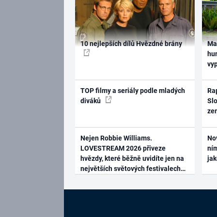
10 nejlepších dílů Hvězdné brány
Ma
hum
vy
TOP filmy a seriály podle mladých
Rap
diváků
Slo
ze
Nejen Robbie Williams.
No
LOVESTREAM 2026 přiveze
ním
hvězdy, které běžně uvidíte jen na
ja
největších světových festivalech