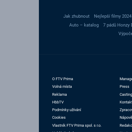
Jak zhubnout
Nejlepší filmy 2024
Auto – katalog
7 pádů Honzy 
Výpoče
O FTV Prima
Manag
Volná místa
Press
Reklama
Casting
HbbTV
Kontak
Podmínky užívání
Zpraco
Cookies
Nápov
Vlastník FTV Prima spol. s r.o.
Redak