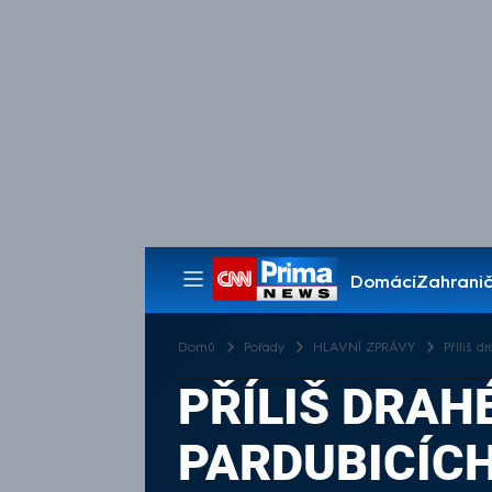
Domácí
Zahranič
Pořady
Domů
Pořady
HLAVNÍ ZPRÁVY
Příliš 
PŘÍLIŠ DRAH
PARDUBICÍC