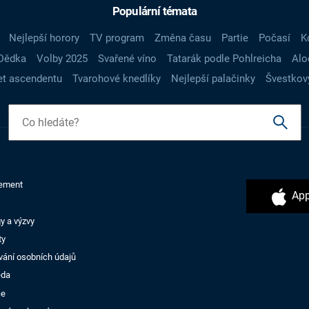
Populární témata
Nejlepší horory
TV program
Změna času
Partie
Počasí
K
Dědka
Volby 2025
Svařené víno
Tatarák podle Pohlreicha
Alo
t ascendentu
Tvarohové knedlíky
Nejlepší palačinky
Švestkov
ement
App
y a výzvy
ty
vání osobních údajů
ěda
ce