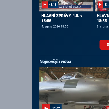
43:18
43:
HLAVNÍ ZPRÁVY, 4.8. v
HLAVNÍ
18:55
18:55
4. srpna 2026 18:55
3. srpna
S
Nejnovější videa
12:07