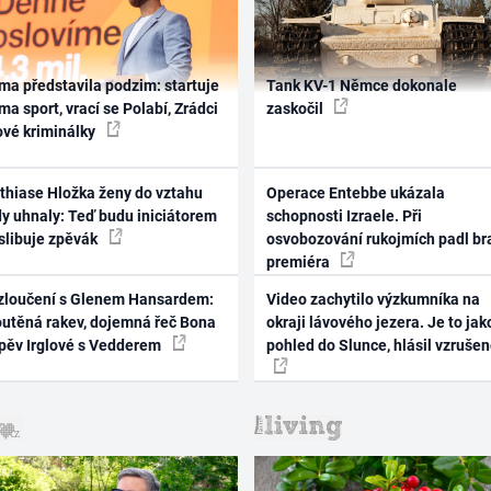
ma představila podzim: startuje
Tank KV-1 Němce dokonale
ma sport, vrací se Polabí, Zrádci
zaskočil
ové kriminálky
thiase Hložka ženy do vztahu
Operace Entebbe ukázala
dy uhnaly: Teď budu iniciátorem
schopnosti Izraele. Při
 slibuje zpěvák
osvobozování rukojmích padl br
premiéra
zloučení s Glenem Hansardem:
Video zachytilo výzkumníka na
outěná rakev, dojemná řeč Bona
okraji lávového jezera. Je to jak
zpěv Irglové s Vedderem
pohled do Slunce, hlásil vzruše