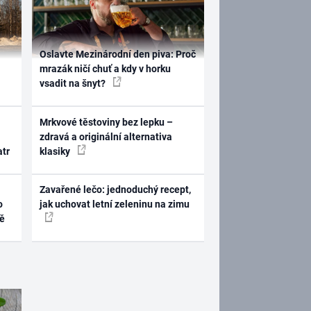
Oslavte Mezinárodní den piva: Proč
mrazák ničí chuť a kdy v horku
vsadit na šnyt?
Mrkvové těstoviny bez lepku –
zdravá a originální alternativa
atr
klasiky
Zavařené lečo: jednoduchý recept,
o
jak uchovat letní zeleninu na zimu
ně