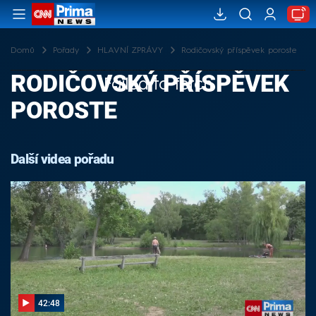
Domů
Pořady
HLAVNÍ ZPRÁVY
Rodičovský příspěvek poroste
RODIČOVSKÝ PŘÍSPĚVEK
Failed to fetch
POROSTE
Další videa pořadu
42:48