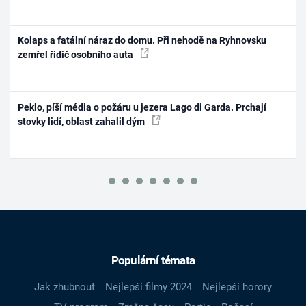
Kolaps a fatální náraz do domu. Při nehodě na Ryhnovsku
zemřel řidič osobního auta
Peklo, píší média o požáru u jezera Lago di Garda. Prchají
stovky lidí, oblast zahalil dým
Populární témata
Jak zhubnout
Nejlepší filmy 2024
Nejlepší horory