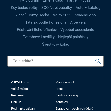
TV program
Změna času
Partie
Počasí
Kdy budou volby
ZOO Nové začátky
Auto – katalog
7 pádů Honzy Dědka
Volby 2025
Svařené víno
Tatarák podle Pohlreicha
Aloe vera
Pěstování lichořeřišnice
Výpočet ascendentu
Tvarohové knedlíky
Nejlepší palačinky
Švestkový koláč
O FTV Prima
Management
Volná místa
Press
Reklama
Castingy a výzvy
HbbTV
Kontakty
Podmínky užívání
Zpracování osobních údajů