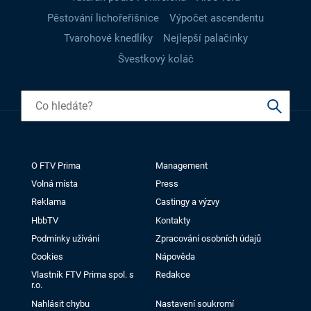
Pěstování lichořeřišnice
Výpočet ascendentu
Tvarohové knedlíky
Nejlepší palačinky
Švestkový koláč
O FTV Prima
Management
Volná místa
Press
Reklama
Castingy a výzvy
HbbTV
Kontakty
Podmínky užívání
Zpracování osobních údajů
Cookies
Nápověda
Vlastník FTV Prima spol. s
Redakce
r.o.
Nahlásit chybu
Nastavení soukromí