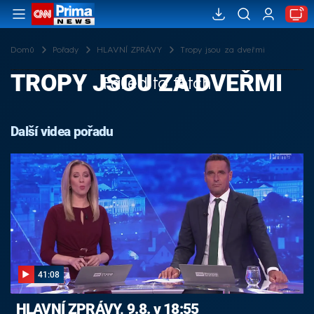
Domů
Pořady
HLAVNÍ ZPRÁVY
Tropy jsou za dveřmi
TROPY JSOU ZA DVEŘMI
Failed to fetch
Další videa pořadu
41:08
HLAVNÍ ZPRÁVY, 9.8. v 18:55