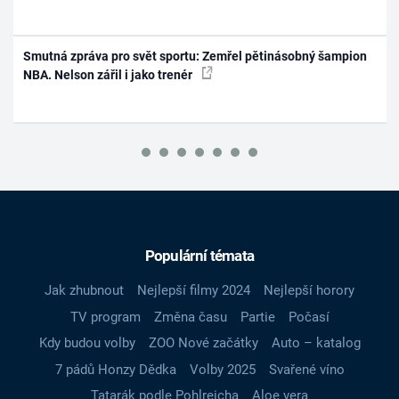
Smutná zpráva pro svět sportu: Zemřel pětinásobný šampion
NBA. Nelson zářil i jako trenér
Populární témata
Jak zhubnout
Nejlepší filmy 2024
Nejlepší horory
TV program
Změna času
Partie
Počasí
Kdy budou volby
ZOO Nové začátky
Auto – katalog
7 pádů Honzy Dědka
Volby 2025
Svařené víno
Tatarák podle Pohlreicha
Aloe vera