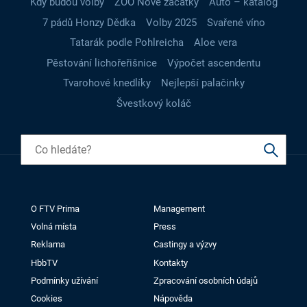
Kdy budou volby
ZOO Nové začátky
Auto – katalog
7 pádů Honzy Dědka
Volby 2025
Svařené víno
Tatarák podle Pohlreicha
Aloe vera
Pěstování lichořeřišnice
Výpočet ascendentu
Tvarohové knedlíky
Nejlepší palačinky
Švestkový koláč
O FTV Prima
Management
Volná místa
Press
Reklama
Castingy a výzvy
HbbTV
Kontakty
Podmínky užívání
Zpracování osobních údajů
Cookies
Nápověda