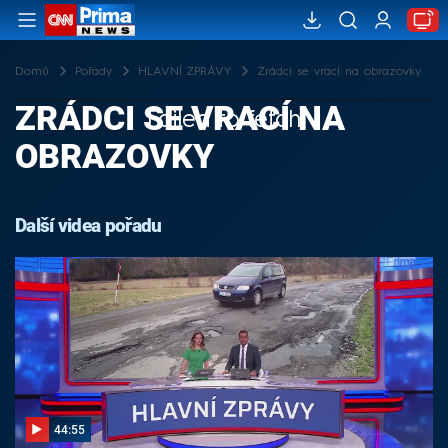
Domů
Pořady
HLAVNÍ ZPRÁVY
Zrádci se vrací na obrazovky
ZRÁDCI SE VRACÍ NA
Failed to fetch
OBRAZOVKY
Další videa pořadu
44:55