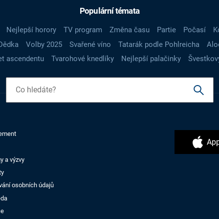
Populární témata
Nejlepší horory
TV program
Změna času
Partie
Počasí
K
Dědka
Volby 2025
Svařené víno
Tatarák podle Pohlreicha
Alo
t ascendentu
Tvarohové knedlíky
Nejlepší palačinky
Švestkov
ement
App
y a výzvy
ty
vání osobních údajů
ěda
ce