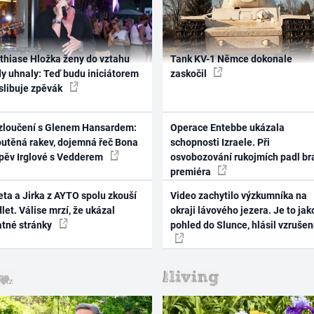
thiase Hložka ženy do vztahu
Tank KV-1 Němce dokonale
dy uhnaly: Teď budu iniciátorem
zaskočil
 slibuje zpěvák
zloučení s Glenem Hansardem:
Operace Entebbe ukázala
outěná rakev, dojemná řeč Bona
schopnosti Izraele. Při
zpěv Irglové s Vedderem
osvobozování rukojmích padl br
premiéra
ta a Jirka z AYTO spolu zkouší
Video zachytilo výzkumníka na
let. Válise mrzí, že ukázal
okraji lávového jezera. Je to jak
atné stránky
pohled do Slunce, hlásil vzruše