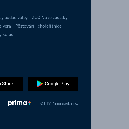
dy budou volby
ZOO Nové začátky
e vera
Pěstování lichořeřišnice
ý koláč
 Store
Google Play
© FTV Prima spol. s r.o.