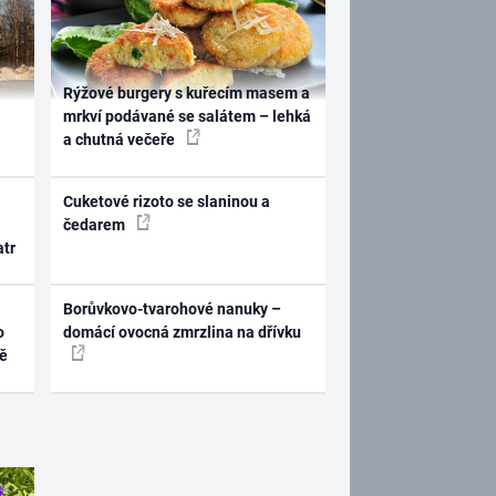
Rýžové burgery s kuřecím masem a
mrkví podávané se salátem – lehká
a chutná večeře
Cuketové rizoto se slaninou a
čedarem
atr
Borůvkovo-tvarohové nanuky –
o
domácí ovocná zmrzlina na dřívku
ně