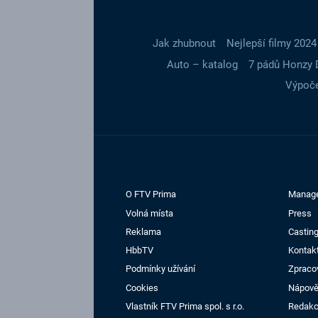
Jak zhubnout
Nejlepší filmy 2024
Auto – katalog
7 pádů Honzy 
Výpoče
O FTV Prima
Manag
Volná místa
Press
Reklama
Casting
HbbTV
Kontak
Podmínky užívání
Zpraco
Cookies
Nápov
Vlastník FTV Prima spol. s r.o.
Redak