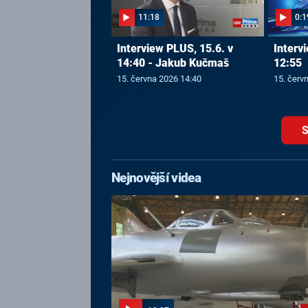
11:18
0:1
Interview PLUS, 15.6. v
Interv
14:40 - Jakub Kučmaš
12:55
15. června 2026 14:40
15. červ
S
Nejnovější videa