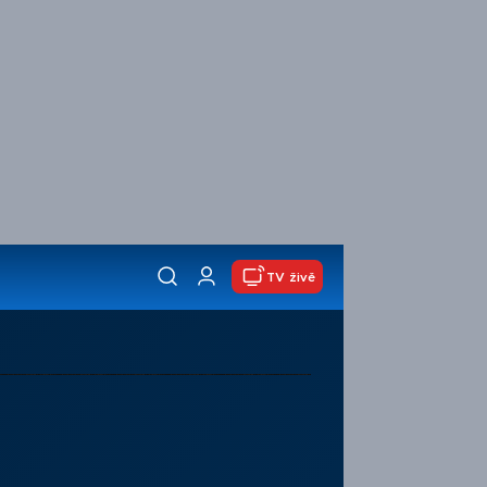
TV živě