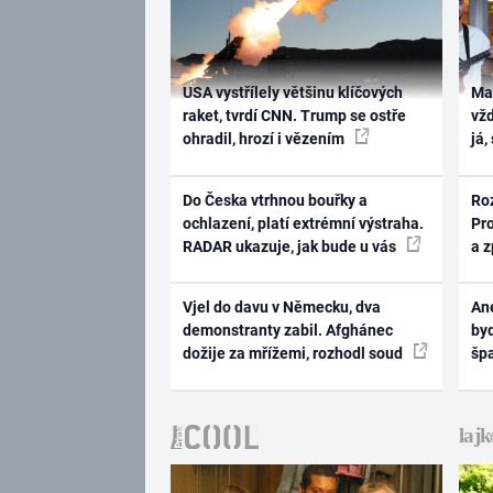
USA vystřílely většinu klíčových
Ma
raket, tvrdí CNN. Trump se ostře
vž
ohradil, hrozí i vězením
já,
Do Česka vtrhnou bouřky a
Ro
ochlazení, platí extrémní výstraha.
Pr
RADAR ukazuje, jak bude u vás
a 
Vjel do davu v Německu, dva
Ane
demonstranty zabil. Afghánec
byd
dožije za mřížemi, rozhodl soud
šp