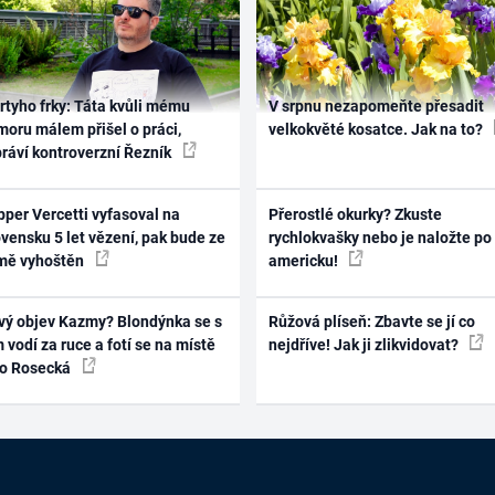
rtyho frky: Táta kvůli mému
V srpnu nezapomeňte přesadit
oru málem přišel o práci,
velkokvěté kosatce. Jak na to?
práví kontroverzní Řezník
per Vercetti vyfasoval na
Přerostlé okurky? Zkuste
vensku 5 let vězení, pak bude ze
rychlokvašky nebo je naložte po
mě vyhoštěn
americku!
vý objev Kazmy? Blondýnka se s
Růžová plíseň: Zbavte se jí co
 vodí za ruce a fotí se na místě
nejdříve! Jak ji zlikvidovat?
ko Rosecká