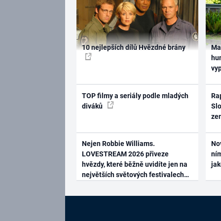
10 nejlepších dílů Hvězdné brány
Ma
hum
vy
TOP filmy a seriály podle mladých
Rap
diváků
Slo
ze
Nejen Robbie Williams.
No
LOVESTREAM 2026 přiveze
ním
hvězdy, které běžně uvidíte jen na
ja
největších světových festivalech