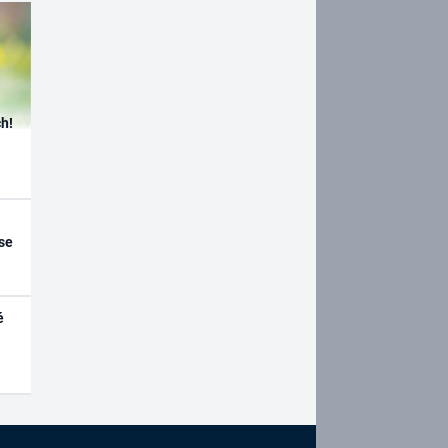
h!
se
é