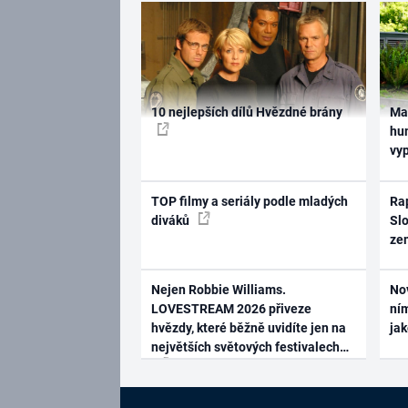
10 nejlepších dílů Hvězdné brány
Ma
hum
vy
TOP filmy a seriály podle mladých
Rap
diváků
Slo
ze
Nejen Robbie Williams.
No
LOVESTREAM 2026 přiveze
ním
hvězdy, které běžně uvidíte jen na
ja
největších světových festivalech