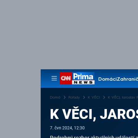
Domácí
Zahranič
Pořady
Domů
Pořady
K VĚCI
K VĚCI, Jaroslav Pl
K VĚCI, JARO
7. čvn 2024, 12:30
Podrobný rozbor aktuálních událostí