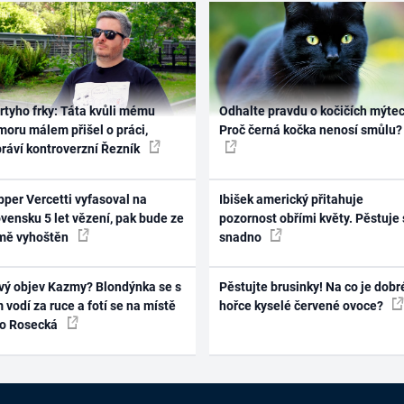
rtyho frky: Táta kvůli mému
Odhalte pravdu o kočičích mýtec
oru málem přišel o práci,
Proč černá kočka nenosí smůlu?
práví kontroverzní Řezník
per Vercetti vyfasoval na
Ibišek americký přitahuje
vensku 5 let vězení, pak bude ze
pozornost obřími květy. Pěstuje 
mě vyhoštěn
snadno
vý objev Kazmy? Blondýnka se s
Pěstujte brusinky! Na co je dobr
 vodí za ruce a fotí se na místě
hořce kyselé červené ovoce?
ko Rosecká