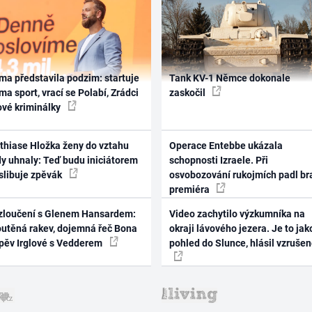
ma představila podzim: startuje
Tank KV-1 Němce dokonale
ma sport, vrací se Polabí, Zrádci
zaskočil
ové kriminálky
thiase Hložka ženy do vztahu
Operace Entebbe ukázala
dy uhnaly: Teď budu iniciátorem
schopnosti Izraele. Při
 slibuje zpěvák
osvobozování rukojmích padl br
premiéra
zloučení s Glenem Hansardem:
Video zachytilo výzkumníka na
outěná rakev, dojemná řeč Bona
okraji lávového jezera. Je to jak
zpěv Irglové s Vedderem
pohled do Slunce, hlásil vzruše