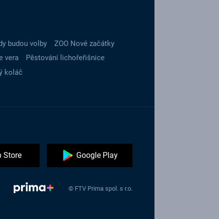
dy budou volby
ZOO Nové začátky
e vera
Pěstování lichořeřišnice
ý koláč
 Store
Google Play
© FTV Prima spol. s r.o.