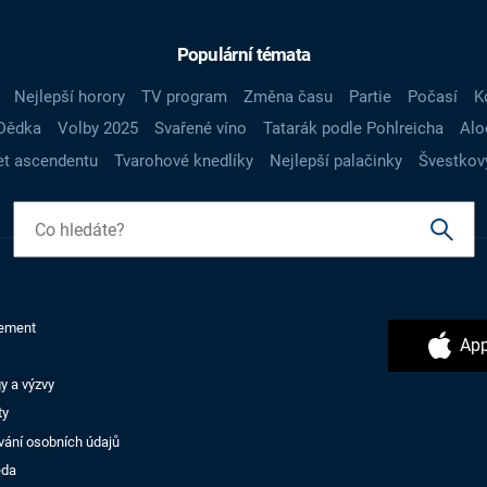
Populární témata
Nejlepší horory
TV program
Změna času
Partie
Počasí
K
Dědka
Volby 2025
Svařené víno
Tatarák podle Pohlreicha
Alo
t ascendentu
Tvarohové knedlíky
Nejlepší palačinky
Švestkov
ement
App
y a výzvy
ty
vání osobních údajů
ěda