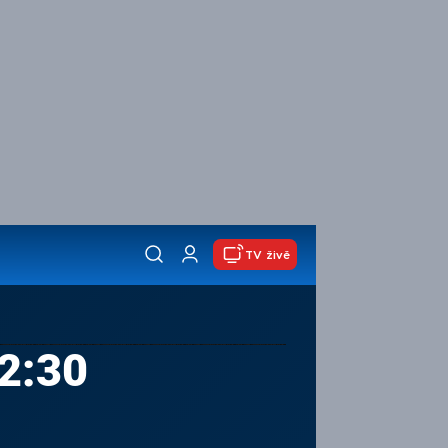
TV živě
2:30