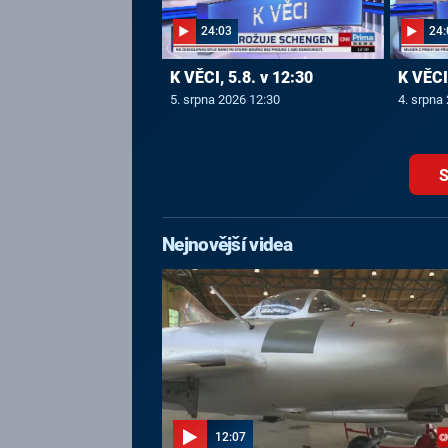
24:03
24:
K VĚCI, 5.8. v 12:30
K VĚCI,
5. srpna 2026 12:30
4. srpna
S
Nejnovější videa
12:07