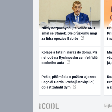
Nikdy nezpochybňujte voliče ANO,
Pri
smál se Staněk. Dle průzkumu mají
Pri
za lídra opozice Babiše
i n
Kolaps a fatální náraz do domu. Při
Ma
nehodě na Rychnovsku zemřel řidič
vž
osobního auta
já,
Peklo, píší média o požáru u jezera
Ro
Lago di Garda. Prchají stovky lidí,
Pr
oblast zahalil dým
a 