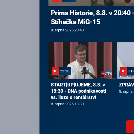
Prima Historie, 8.8. v 20:40 
Stíhačka MiG-15
8. srpna 2026 20:40
22:20
31:
START[UP]UJEME, 8.8. v
ZPRÁVY
13:30 - DNA podnikavosti
8. srpna
vs. iluze o rentiérství
8. srpna 2026 13:30