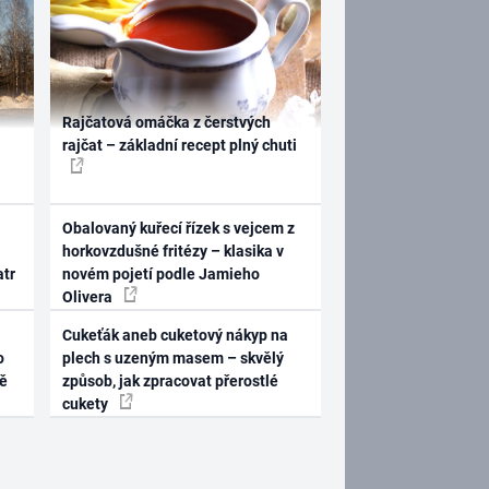
Rajčatová omáčka z čerstvých
rajčat – základní recept plný chuti
Obalovaný kuřecí řízek s vejcem z
horkovzdušné fritézy – klasika v
atr
novém pojetí podle Jamieho
Olivera
Cukeťák aneb cuketový nákyp na
o
plech s uzeným masem – skvělý
ně
způsob, jak zpracovat přerostlé
cukety