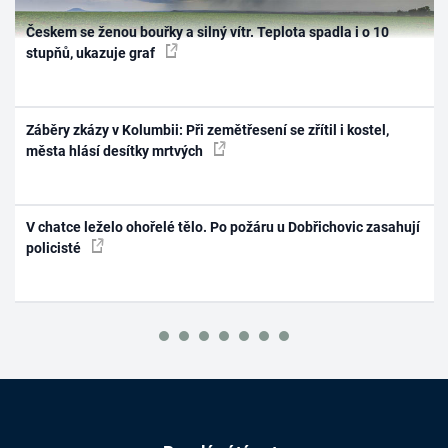
Českem se ženou bouřky a silný vítr. Teplota spadla i o 10
stupňů, ukazuje graf
Záběry zkázy v Kolumbii: Při zemětřesení se zřítil i kostel,
města hlásí desítky mrtvých
V chatce leželo ohořelé tělo. Po požáru u Dobřichovic zasahují
policisté