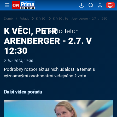
Domů
Pořady
K VĚCI
K VĚCI, Petr Arenberger - 2.7. v 12:30
K VĚCI, PETR
Failed to fetch
ARENBERGER - 2.7. V
12:30
2. čvc 2024, 12:30
Podrobný rozbor aktuálních událostí a témat s
významnými osobnostmi veřejného života
Další videa pořadu