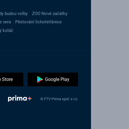
dy budou volby
ZOO Nové začátky
e vera
Pěstování lichořeřišnice
ý koláč
 Store
Google Play
© FTV Prima spol. s r.o.