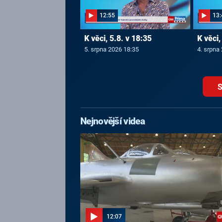
12:55
13:
K věci, 5.8. v 18:35
K věci,
5. srpna 2026 18:35
4. srpna
S
Nejnovější videa
12:07