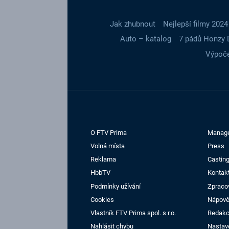
Jak zhubnout
Nejlepší filmy 2024
Auto – katalog
7 pádů Honzy 
Výpoče
O FTV Prima
Manag
Volná místa
Press
Reklama
Casting
HbbTV
Kontak
Podmínky užívání
Zpraco
Cookies
Nápov
Vlastník FTV Prima spol. s r.o.
Redak
Nahlásit chybu
Nastav