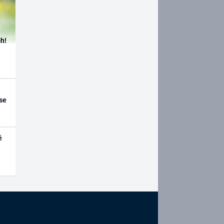
h!
se
é