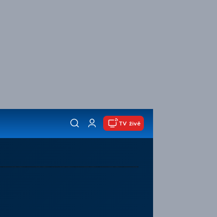
TV živě