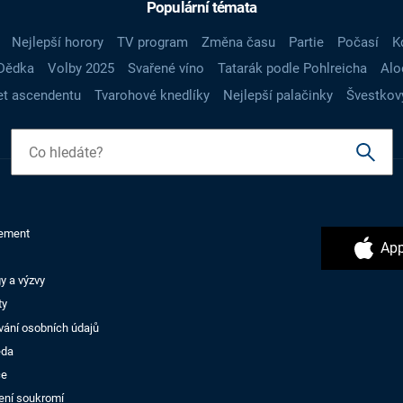
Populární témata
Nejlepší horory
TV program
Změna času
Partie
Počasí
K
Dědka
Volby 2025
Svařené víno
Tatarák podle Pohlreicha
Alo
t ascendentu
Tvarohové knedlíky
Nejlepší palačinky
Švestkov
ement
App
y a výzvy
ty
vání osobních údajů
ěda
ce
ení soukromí