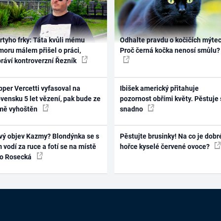
rtyho frky: Táta kvůli mému
Odhalte pravdu o kočičích mýtec
oru málem přišel o práci,
Proč černá kočka nenosí smůlu?
práví kontroverzní Řezník
per Vercetti vyfasoval na
Ibišek americký přitahuje
vensku 5 let vězení, pak bude ze
pozornost obřími květy. Pěstuje 
mě vyhoštěn
snadno
vý objev Kazmy? Blondýnka se s
Pěstujte brusinky! Na co je dobr
 vodí za ruce a fotí se na místě
hořce kyselé červené ovoce?
ko Rosecká