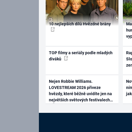
10 nejlepších dílů Hvězdné brány
Ma
hum
vy
TOP filmy a seriály podle mladých
Rap
diváků
Slo
ze
Nejen Robbie Williams.
No
LOVESTREAM 2026 přiveze
ním
hvězdy, které běžně uvidíte jen na
ja
největších světových festivalech