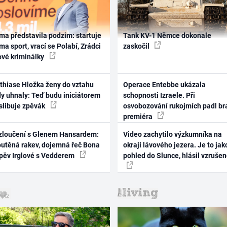
ma představila podzim: startuje
Tank KV-1 Němce dokonale
ma sport, vrací se Polabí, Zrádci
zaskočil
ové kriminálky
thiase Hložka ženy do vztahu
Operace Entebbe ukázala
dy uhnaly: Teď budu iniciátorem
schopnosti Izraele. Při
 slibuje zpěvák
osvobozování rukojmích padl br
premiéra
zloučení s Glenem Hansardem:
Video zachytilo výzkumníka na
outěná rakev, dojemná řeč Bona
okraji lávového jezera. Je to jak
zpěv Irglové s Vedderem
pohled do Slunce, hlásil vzruše