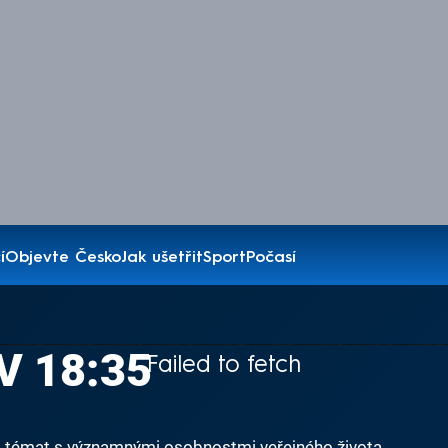
í
Objevte Česko
Jak ušetřit
Sport
Počasí
 V 18:35
Failed to fetch
 a témat s významnými osobnostmi veřejného života