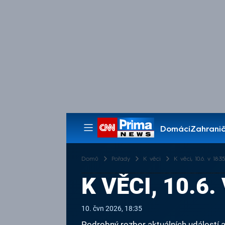
Domácí
Zahranič
Pořady
Domů
Pořady
K věci
K věci, 10.6. v 18:35
K VĚCI, 10.6.
10. čvn 2026, 18:35
Podrobný rozbor aktuálních událostí