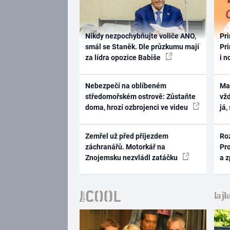
Nikdy nezpochybňujte voliče ANO,
Pri
smál se Staněk. Dle průzkumu mají
Pri
za lídra opozice Babiše
i n
Nebezpečí na oblíbeném
Ma
středomořském ostrově: Zůstaňte
vž
doma, hrozí ozbrojenci ve videu
já,
Zemřel už před příjezdem
Ro
záchranářů. Motorkář na
Pr
Znojemsku nezvládl zatáčku
a 