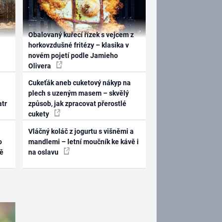
Obalovaný kuřecí řízek s vejcem z
horkovzdušné fritézy – klasika v
novém pojetí podle Jamieho
Olivera
Cukeťák aneb cuketový nákyp na
plech s uzeným masem – skvělý
atr
způsob, jak zpracovat přerostlé
cukety
Vláčný koláč z jogurtu s višněmi a
o
mandlemi – letní moučník ke kávě i
ně
na oslavu