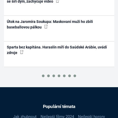
se šíří dým, zachycuje video
Útok na Jaromíra Soukupa: Maskovaní muži ho zbili
baseballovou pálkou
Sparta bez kapitána. Haraslín míří do Saúdské Arábie, uvádí
zdroje
Populární témata
Jak zhubnout
Nejlepší filmy 2024
Nejlepší horory