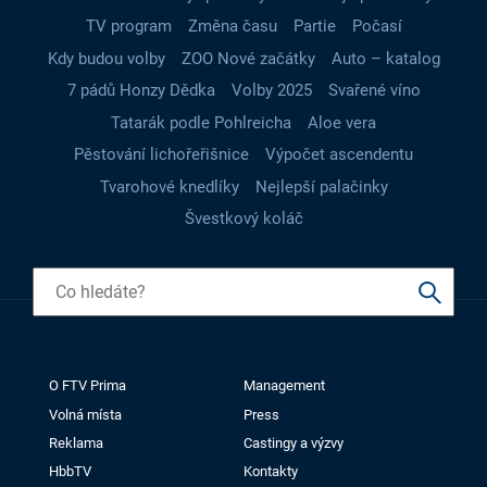
TV program
Změna času
Partie
Počasí
Kdy budou volby
ZOO Nové začátky
Auto – katalog
7 pádů Honzy Dědka
Volby 2025
Svařené víno
Tatarák podle Pohlreicha
Aloe vera
Pěstování lichořeřišnice
Výpočet ascendentu
Tvarohové knedlíky
Nejlepší palačinky
Švestkový koláč
O FTV Prima
Management
Volná místa
Press
Reklama
Castingy a výzvy
HbbTV
Kontakty