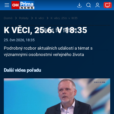
Domů
Pořady
K věci
K věci, 25.6. v 18:35
K VĚCI, 25.6. V 18:35
Failed to fetch
25. čvn 2026, 18:35
Podrobný rozbor aktuálních událostí a témat s
významnými osobnostmi veřejného života
Další videa pořadu