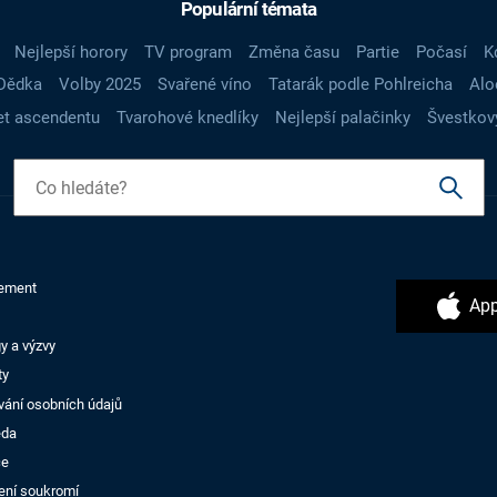
Populární témata
Nejlepší horory
TV program
Změna času
Partie
Počasí
K
Dědka
Volby 2025
Svařené víno
Tatarák podle Pohlreicha
Alo
t ascendentu
Tvarohové knedlíky
Nejlepší palačinky
Švestkov
ement
App
y a výzvy
ty
vání osobních údajů
ěda
ce
ení soukromí