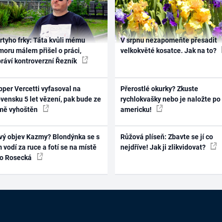
rtyho frky: Táta kvůli mému
V srpnu nezapomeňte přesadit
oru málem přišel o práci,
velkokvěté kosatce. Jak na to?
práví kontroverzní Řezník
per Vercetti vyfasoval na
Přerostlé okurky? Zkuste
vensku 5 let vězení, pak bude ze
rychlokvašky nebo je naložte po
mě vyhoštěn
americku!
vý objev Kazmy? Blondýnka se s
Růžová plíseň: Zbavte se jí co
 vodí za ruce a fotí se na místě
nejdříve! Jak ji zlikvidovat?
ko Rosecká