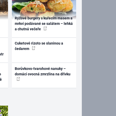
Rýžové burgery s kuřecím masem a
mrkví podávané se salátem – lehká
a chutná večeře
Cuketové rizoto se slaninou a
čedarem
atr
Borůvkovo-tvarohové nanuky –
o
domácí ovocná zmrzlina na dřívku
ně