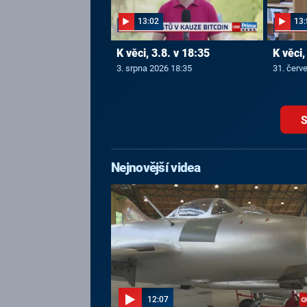
13:02
13:
K věci, 3.8. v 18:35
K věci,
3. srpna 2026 18:35
31. červ
S
Nejnovější videa
12:07