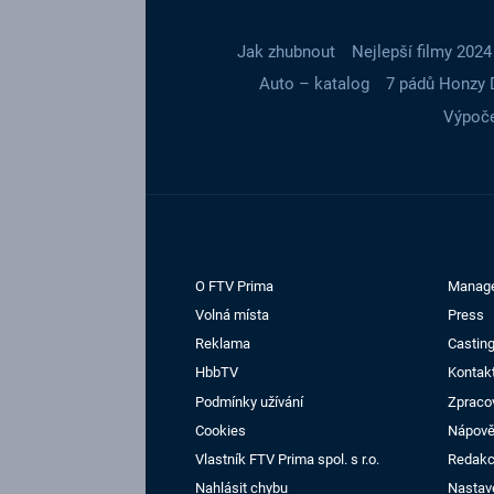
Jak zhubnout
Nejlepší filmy 2024
Auto – katalog
7 pádů Honzy 
Výpoče
O FTV Prima
Manag
Volná místa
Press
Reklama
Casting
HbbTV
Kontak
Podmínky užívání
Zpraco
Cookies
Nápov
Vlastník FTV Prima spol. s r.o.
Redak
Nahlásit chybu
Nastav