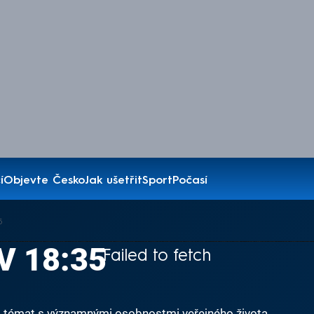
í
Objevte Česko
Jak ušetřit
Sport
Počasí
5
 V 18:35
Failed to fetch
 a témat s významnými osobnostmi veřejného života