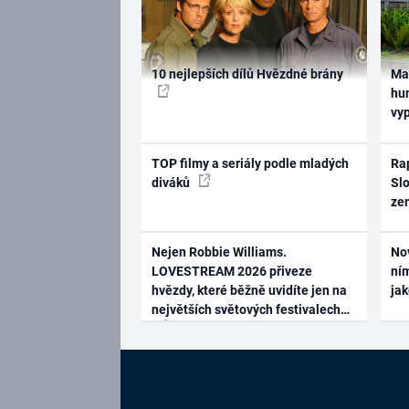
10 nejlepších dílů Hvězdné brány
Ma
hum
vy
TOP filmy a seriály podle mladých
Rap
diváků
Slo
ze
Nejen Robbie Williams.
No
LOVESTREAM 2026 přiveze
ním
hvězdy, které běžně uvidíte jen na
ja
největších světových festivalech