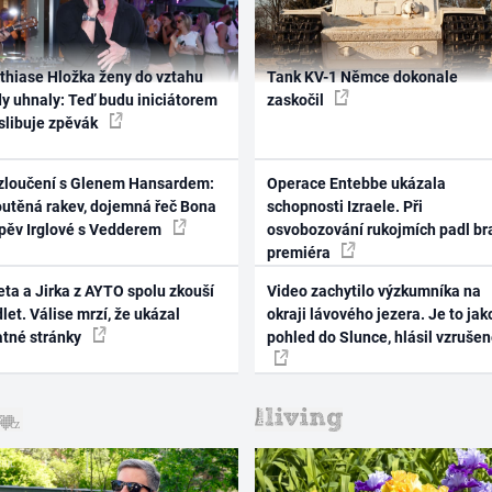
thiase Hložka ženy do vztahu
Tank KV-1 Němce dokonale
dy uhnaly: Teď budu iniciátorem
zaskočil
 slibuje zpěvák
zloučení s Glenem Hansardem:
Operace Entebbe ukázala
outěná rakev, dojemná řeč Bona
schopnosti Izraele. Při
zpěv Irglové s Vedderem
osvobozování rukojmích padl br
premiéra
ta a Jirka z AYTO spolu zkouší
Video zachytilo výzkumníka na
let. Válise mrzí, že ukázal
okraji lávového jezera. Je to jak
atné stránky
pohled do Slunce, hlásil vzruše