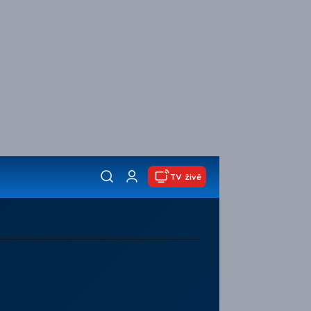
TV živě