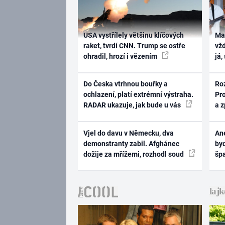
USA vystřílely většinu klíčových
Ma
raket, tvrdí CNN. Trump se ostře
vž
ohradil, hrozí i vězením
já,
Do Česka vtrhnou bouřky a
Ro
ochlazení, platí extrémní výstraha.
Pr
RADAR ukazuje, jak bude u vás
a 
Vjel do davu v Německu, dva
Ane
demonstranty zabil. Afghánec
byd
dožije za mřížemi, rozhodl soud
šp