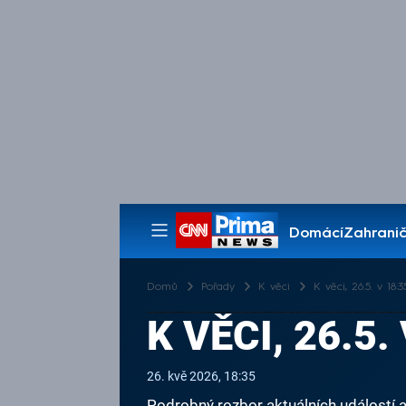
Domácí
Zahranič
Pořady
Domů
Pořady
K věci
K věci, 26.5. v 18:3
K VĚCI, 26.5.
26. kvě 2026, 18:35
Podrobný rozbor aktuálních událostí