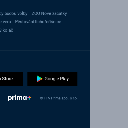
dy budou volby
ZOO Nové začátky
e vera
Pěstování lichořeřišnice
ý koláč
 Store
Google Play
© FTV Prima spol. s r.o.