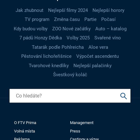
Jak zhubnout
Nejlepší filmy 2024
Nejlepší horory
TV program
Změna času
Partie
Počasí
Kdy budou volby
ZOO Nové začátky
Auto – katalog
7 pádů Honzy Dědka
Volby 2025
Svařené víno
Tatarák podle Pohlreicha
Aloe vera
Pěstování lichořeřišnice
Výpočet ascendentu
Tvarohové knedlíky
Nejlepší palačinky
Švestkový koláč
O FTV Prima
Management
Volná místa
Press
Reklama
Castingy a výzvy