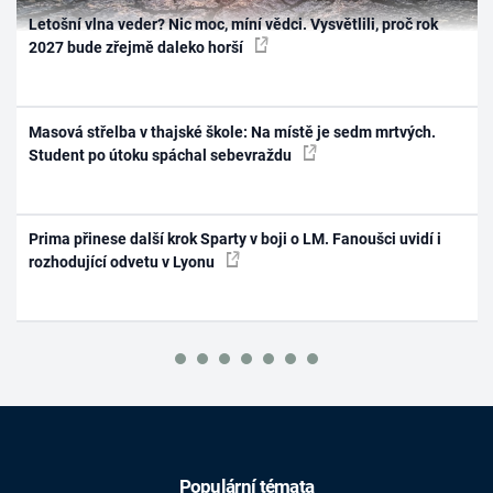
Letošní vlna veder? Nic moc, míní vědci. Vysvětlili, proč rok
2027 bude zřejmě daleko horší
Masová střelba v thajské škole: Na místě je sedm mrtvých.
Student po útoku spáchal sebevraždu
Prima přinese další krok Sparty v boji o LM. Fanoušci uvidí i
rozhodující odvetu v Lyonu
Populární témata