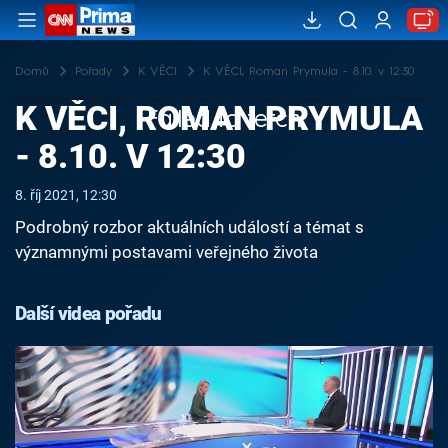
Domů
Pořady
K VĚCI
K VĚCI, Roman Prymula - 8.10. v 12:30
K VĚCI, ROMAN PRYMULA
Failed to fetch
- 8.10. V 12:30
8. říj 2021, 12:30
Podrobný rozbor aktuálních událostí a témat s
významnými postavami veřejného života
Další videa pořadu