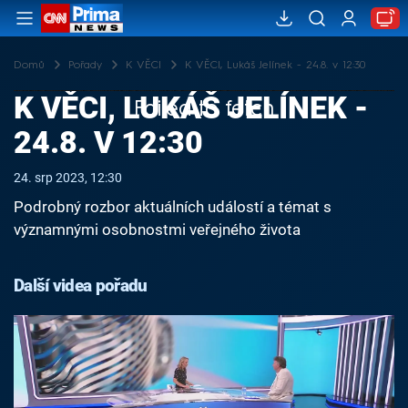
Domů
Pořady
K VĚCI
K VĚCI, Lukáš Jelínek - 24.8. v 12:30
K VĚCI, LUKÁŠ JELÍNEK -
Failed to fetch
24.8. V 12:30
24. srp 2023, 12:30
Podrobný rozbor aktuálních událostí a témat s
významnými osobnostmi veřejného života
Další videa pořadu