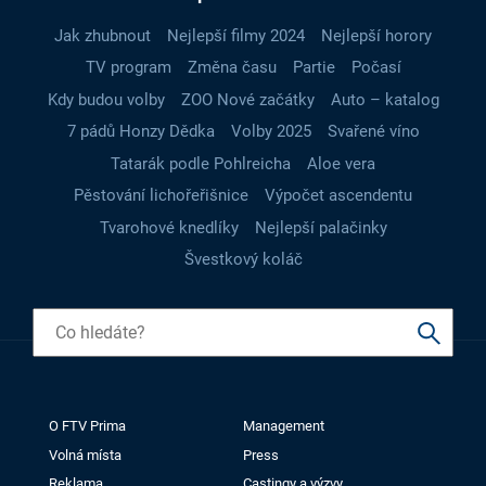
Jak zhubnout
Nejlepší filmy 2024
Nejlepší horory
TV program
Změna času
Partie
Počasí
Kdy budou volby
ZOO Nové začátky
Auto – katalog
7 pádů Honzy Dědka
Volby 2025
Svařené víno
Tatarák podle Pohlreicha
Aloe vera
Pěstování lichořeřišnice
Výpočet ascendentu
Tvarohové knedlíky
Nejlepší palačinky
Švestkový koláč
O FTV Prima
Management
Volná místa
Press
Reklama
Castingy a výzvy