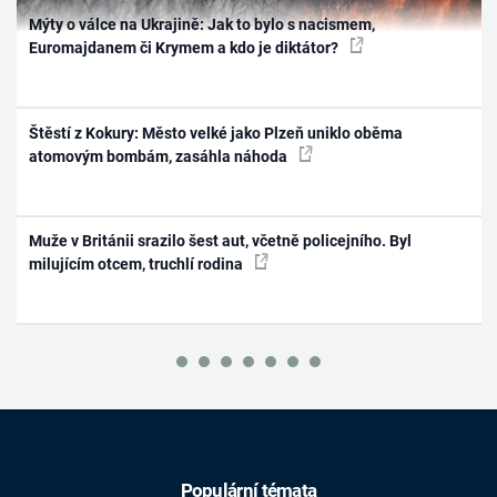
Mýty o válce na Ukrajině: Jak to bylo s nacismem,
Euromajdanem či Krymem a kdo je diktátor?
Štěstí z Kokury: Město velké jako Plzeň uniklo oběma
atomovým bombám, zasáhla náhoda
Muže v Británii srazilo šest aut, včetně policejního. Byl
milujícím otcem, truchlí rodina
Populární témata