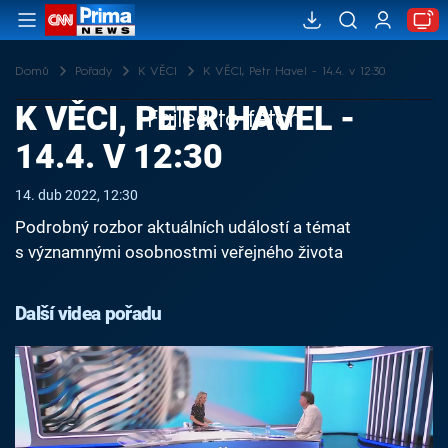
Domů
Pořady
K VĚCI
K VĚCI, Petr Havel - 14.4. v 12:30
K VĚCI, PETR HAVEL -
Failed to fetch
14.4. V 12:30
14. dub 2022, 12:30
Podrobný rozbor aktuálních událostí a témat
s významnými osobnostmi veřejného života
Další videa pořadu