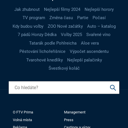
Jak zhubnout
Nejlepší filmy 2024
Nejlepší horory
TV program
Změna času
Partie
Počasí
Kdy budou volby
ZOO Nové začátky
Auto – katalog
7 pádů Honzy Dědka
Volby 2025
Svařené víno
Tatarák podle Pohlreicha
Aloe vera
Pěstování lichořeřišnice
Výpočet ascendentu
Tvarohové knedlíky
Nejlepší palačinky
Švestkový koláč
O FTV Prima
Management
Volná místa
Press
Reklama
Castingy a výzvy