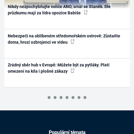
Nikdy nezpochybňujte voliče ANO, smál se Staněk. Dle
průzkumu mají za lídra opozice Babiše
Nebezpečí na oblíbeném středomořském ostrově: Zůstaňte
doma, hrozí ozbrojenci ve videu
Zrádný sběr hub v Evropě: Můžete být za pytláky. Platí
omezení na kila i plošné zákazy
Populární témata