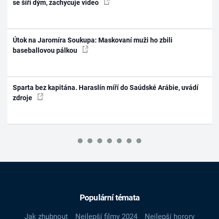
se šíří dým, zachycuje video
Útok na Jaromíra Soukupa: Maskovaní muži ho zbili
baseballovou pálkou
Sparta bez kapitána. Haraslín míří do Saúdské Arábie, uvádí
zdroje
Populární témata
Jak zhubnout
Nejlepší filmy 2024
Nejlepší horory