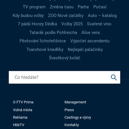
TV program
Změna času
Partie
Počasí
Kdy budou volby
ZOO Nové začátky
Auto – katalog
7 pádů Honzy Dědka
Volby 2025
Svařené víno
Tatarák podle Pohlreicha
Aloe vera
Pěstování lichořeřišnice
Výpočet ascendentu
Tvarohové knedlíky
Nejlepší palačinky
Švestkový koláč
O FTV Prima
Management
Volná místa
Press
Reklama
Castingy a výzvy
HbbTV
Kontakty