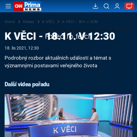
Domů
Pořady
K VĚCI
K VĚCI - 18.11. v 12:30
K VĚCI - 18.11. V 12:30
Failed to fetch
18. lis 2021, 12:30
Podrobný rozbor aktuálních událostí a témat s
významnými postavami veřejného života
Další videa pořadu