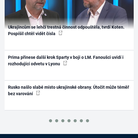
Ukrajincům se lehčí trestná činnost odpouštěla, tvrdí Koten.
Pospíšil chtěl vidět čísla
Prima přinese další krok Sparty v boji o LM. Fanoušci uvidí i
rozhodující odvetu v Lyonu
Rusko našlo slabé místo ukrajinské obrany. Útočit může téměř
bez varování