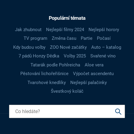
Populární témata
Jak zhubnout
Nejlepší filmy 2024
Nejlepší horory
TV program
Změna času
Partie
Počasí
Kdy budou volby
ZOO Nové začátky
Auto – katalog
7 pádů Honzy Dědka
Volby 2025
Svařené víno
Tatarák podle Pohlreicha
Aloe vera
Pěstování lichořeřišnice
Výpočet ascendentu
Tvarohové knedlíky
Nejlepší palačinky
Švestkový koláč