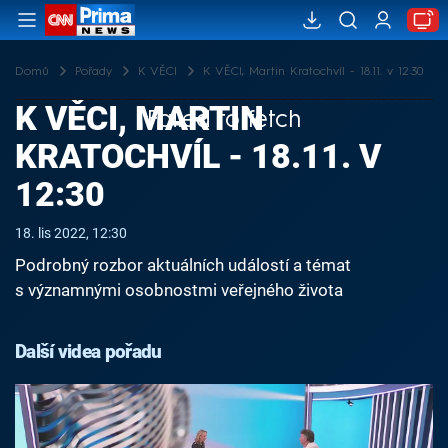
Domů
Pořady
K VĚCI
K VĚCI, Martin Kratochvíl - 18.11. v 12:30
K VĚCI, MARTIN
Failed to fetch
KRATOCHVÍL - 18.11. V
12:30
18. lis 2022, 12:30
Podrobný rozbor aktuálních událostí a témat
s významnými osobnostmi veřejného života
Další videa pořadu