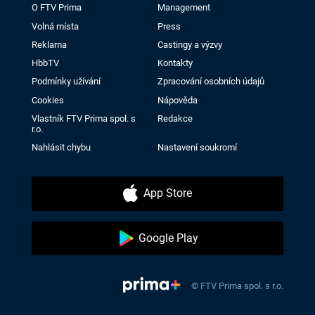
O FTV Prima
Management
Volná místa
Press
Reklama
Castingy a výzvy
HbbTV
Kontakty
Podmínky užívání
Zpracování osobních údajů
Cookies
Nápověda
Vlastník FTV Prima spol. s
Redakce
r.o.
Nahlásit chybu
Nastavení soukromí
App Store
Google Play
© FTV Prima spol. s r.o.