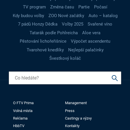
TV program
Změna času
Partie
Počasí
Kdy budou volby
ZOO Nové začátky
Auto – katalog
7 pádů Honzy Dědka
Volby 2025
Svařené víno
Tatarák podle Pohlreicha
Aloe vera
Pěstování lichořeřišnice
Výpočet ascendentu
Tvarohové knedlíky
Nejlepší palačinky
Švestkový koláč
O FTV Prima
Management
Volná místa
Press
Reklama
Castingy a výzvy
HbbTV
Kontakty