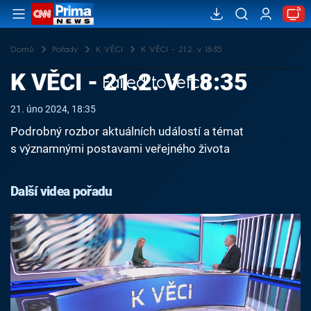
Domů
Pořady
K VĚCI
K VĚCI - 21.2. v 18:35
K VĚCI - 21.2. V 18:35
Failed to fetch
21. úno 2024, 18:35
Podrobný rozbor aktuálních událostí a témat
s významnými postavami veřejného života
Další videa pořadu