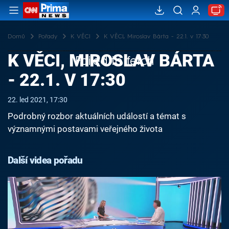
Domů
Pořady
K VĚCI
K VĚCI, Miroslav Bárta - 22.1. v 17:30
K VĚCI, MIROSLAV BÁRTA
Failed to fetch
- 22.1. V 17:30
22. led 2021, 17:30
Podrobný rozbor aktuálních událostí a témat s
významnými postavami veřejného života
Další videa pořadu