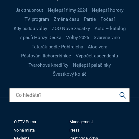
Jak zhubnout
Nejlepší filmy 2024
Nejlepší horory
TV program
Změna času
Partie
Počasí
Kdy budou volby
ZOO Nové začátky
Auto – katalog
7 pádů Honzy Dědka
Volby 2025
Svařené víno
Tatarák podle Pohlreicha
Aloe vera
Pěstování lichořeřišnice
Výpočet ascendentu
Tvarohové knedlíky
Nejlepší palačinky
Švestkový koláč
O FTV Prima
Management
Volná místa
Press
Reklama
Castingy a výzvy