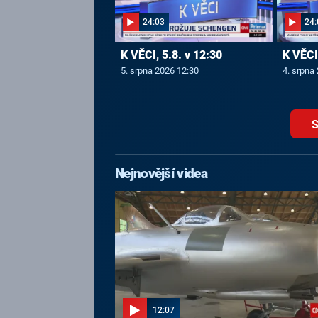
24:03
24:
K VĚCI, 5.8. v 12:30
K VĚCI,
5. srpna 2026 12:30
4. srpna
S
Nejnovější videa
12:07