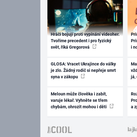
Hráči bojují proti vypínání videoher.
Pri
Tvoříme precedent i pro fyzický
Pri
svět, říká Gregorová
i n
GLOSA: Vracet Ukrajince do války
Ma
je zlo. Žádný rodič si nepřeje smrt
vž
syna v zákopu
já,
Meloun může člověka i zabít,
Ro
varuje lékař. Vyhněte se třem
Pr
chybám, ohrozit mohou i děti
a 