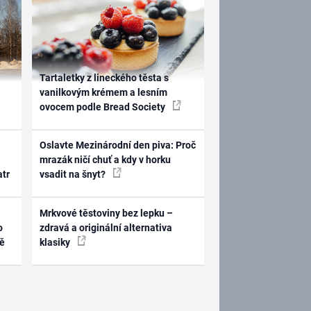
Tartaletky z lineckého těsta s
vanilkovým krémem a lesním
ovocem podle Bread Society
Oslavte Mezinárodní den piva: Proč
mrazák ničí chuť a kdy v horku
atr
vsadit na šnyt?
Mrkvové těstoviny bez lepku –
o
zdravá a originální alternativa
ně
klasiky