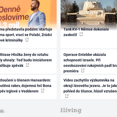
ma představila podzim: startuje
Tank KV-1 Němce dokonale
ma sport, vrací se Polabí, Zrádci
zaskočil
ové kriminálky
thiase Hložka ženy do vztahu
Operace Entebbe ukázala
dy uhnaly: Teď budu iniciátorem
schopnosti Izraele. Při
 slibuje zpěvák
osvobozování rukojmích padl br
premiéra
zloučení s Glenem Hansardem:
Video zachytilo výzkumníka na
outěná rakev, dojemná řeč Bona
okraji lávového jezera. Je to jak
zpěv Irglové s Vedderem
pohled do Slunce, hlásil vzruše