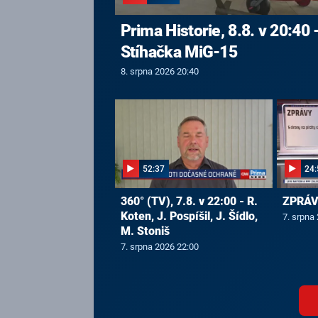
Prima Historie, 8.8. v 20:40 
Stíhačka MiG-15
8. srpna 2026 20:40
52:37
24:
360° (TV), 7.8. v 22:00 - R.
ZPRÁVY
Koten, J. Pospíšil, J. Šídlo,
7. srpna
M. Stoniš
7. srpna 2026 22:00