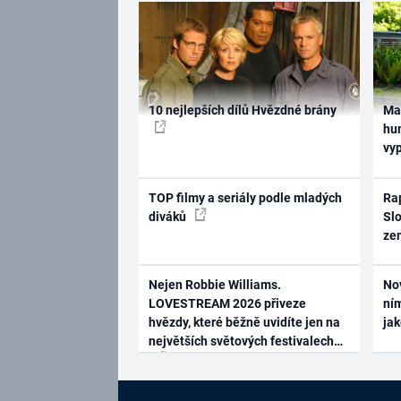
10 nejlepších dílů Hvězdné brány
Ma
hum
vy
TOP filmy a seriály podle mladých
Rap
diváků
Slo
ze
Nejen Robbie Williams.
No
LOVESTREAM 2026 přiveze
ním
hvězdy, které běžně uvidíte jen na
ja
největších světových festivalech