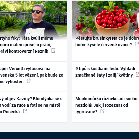
rtyho frky: Táta kvůli mému
Pěstujte brusinky! Na co je dobr
oru málem přišel o práci,
hořce kyselé červené ovoce?
práví kontroverzní Řezník
per Vercetti vyfasoval na
9 tipů s kostkami ledu: Vyhladí
vensku 5 let vězení, pak bude ze
zmačkané šaty i zalijí květiny
mě vyhoštěn
vý objev Kazmy? Blondýnka se s
Muchomůrku růžovku ani sucho
 vodí za ruce a fotí se na místě
nezdolá! Jak ji rozeznat od
ko Rosecká
tygrované?