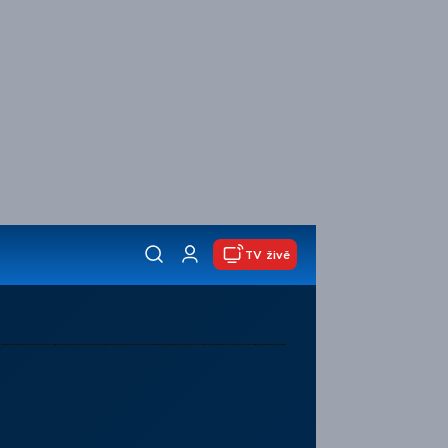
TV živě