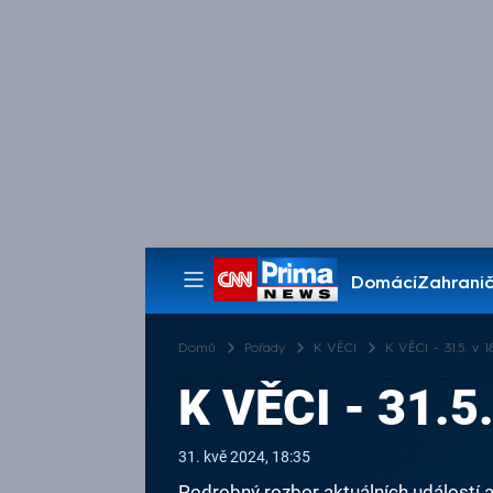
Domácí
Zahranič
Pořady
Domů
Pořady
K VĚCI
K VĚCI - 31.5. v 1
K VĚCI - 31.5
31. kvě 2024, 18:35
Podrobný rozbor aktuálních událostí 