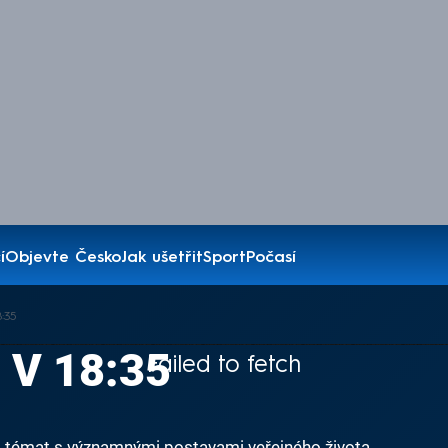
í
Objevte Česko
Jak ušetřit
Sport
Počasí
8:35
. V 18:35
Failed to fetch
a témat s významnými postavami veřejného života