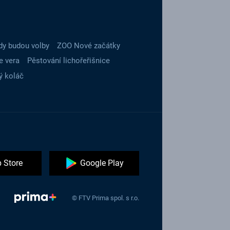
dy budou volby
ZOO Nové začátky
e vera
Pěstování lichořeřišnice
ý koláč
 Store
Google Play
© FTV Prima spol. s r.o.