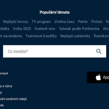
Populární témata
Nejlepší horory
TV program
Změna času
Partie
Počasí
K
Dědka
Volby 2025
Svařené víno
Tatarák podle Pohlreicha
Alo
t ascendentu
Tvarohové knedlíky
Nejlepší palačinky
Švestkov
ement
App
y a výzvy
ty
vání osobních údajů
ěda